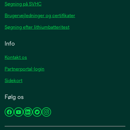
Søgning på SVHC
Brugervejledninger og certifikater
Søgning efter lithiumbatteritest
Info
Kontakt os
Partnerportal-login
Sidekort
Følg os
opens
opens
opens
opens
opens
in
in
in
in
in
a
a
a
a
a