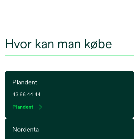
Hvor kan man købe
Plandent
43 66 44 44
o
Plandent
p
e
Nordenta
n
s