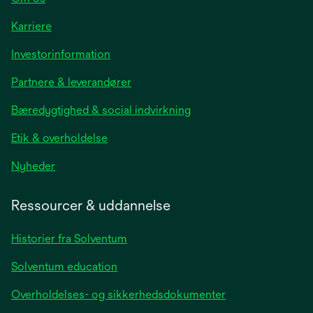
Karriere
opens
Investorinformation
in
Partnere & leverandører
a
new
Bæredygtighed & social indvirkning
tab
Etik & overholdelse
opens
Nyheder
in
a
Ressourcer & uddannelse
new
tab
Historier fra Solventum
Solventum education
Overholdelses- og sikkerhedsdokumenter