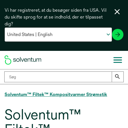
Vi har registreret, at du besøger siden fra USA. Vil
du skifte sprog for at se indhold, der er tilpasset
dig?
Solventum™ Filtek™ Kompositvarmer Strømstik
Solventum™