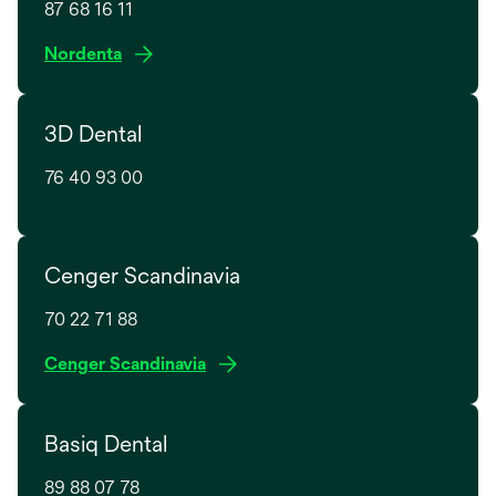
87 68 16 11
i
n
o
Nordenta
a
p
n
e
e
3D Dental
n
w
s
t
76 40 93 00
i
a
n
b
a
n
Cenger Scandinavia
e
w
70 22 71 88
t
o
Cenger Scandinavia
a
p
b
e
Basiq Dental
n
s
89 88 07 78
i