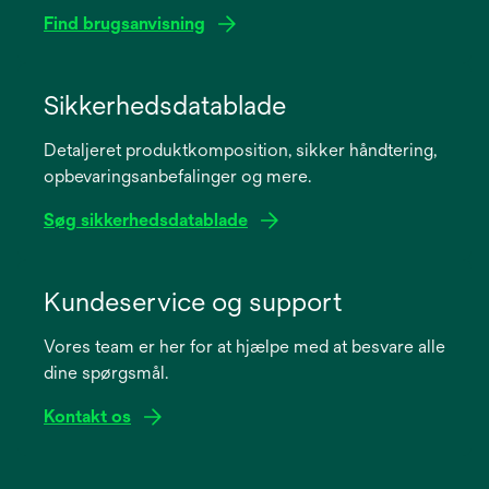
Find brugsanvisning
opens
in
Sikkerhedsdatablade
a
Detaljeret produktkomposition, sikker håndtering,
new
opbevaringsanbefalinger og mere.
tab
Søg sikkerhedsdatablade
opens
in
Kundeservice og support
a
Vores team er her for at hjælpe med at besvare alle
new
dine spørgsmål.
tab
Kontakt os