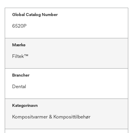
a
b
Global Catalog Number
6520P
Mærke
Filtek™
Brancher
Dental
Kategorinavn
Kompositvarmer & Komposittilbehør