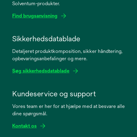
Solventum-produkter.
Find brugsanvisning
opens
in
Sikkerhedsdatablade
a
Detaljeret produktkomposition, sikker håndtering,
new
opbevaringsanbefalinger og mere.
tab
Søg sikkerhedsdatablade
opens
in
Kundeservice og support
a
Vores team er her for at hjælpe med at besvare alle
new
dine spørgsmål.
tab
Kontakt os