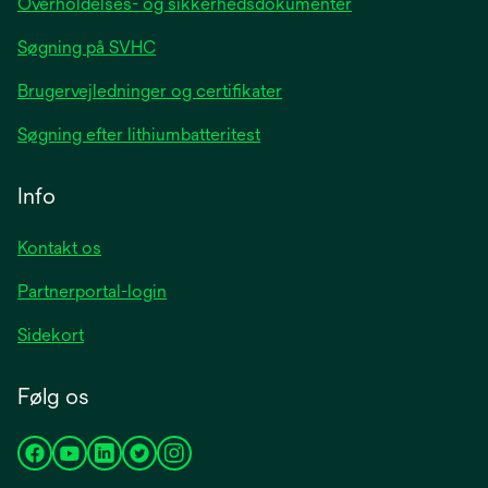
Overholdelses- og sikkerhedsdokumenter
Søgning på SVHC
Brugervejledninger og certifikater
Søgning efter lithiumbatteritest
Info
Kontakt os
Partnerportal-login
Sidekort
Følg os
opens
opens
opens
opens
opens