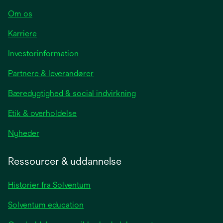
Om os
Karriere
opens
Investorinformation
in
Partnere & leverandører
a
new
Bæredygtighed & social indvirkning
tab
Etik & overholdelse
opens
Nyheder
in
a
Ressourcer & uddannelse
new
tab
Historier fra Solventum
Solventum education