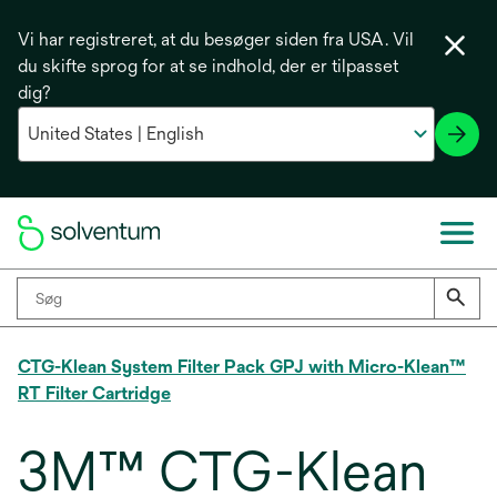
Vi har registreret, at du besøger siden fra USA. Vil
du skifte sprog for at se indhold, der er tilpasset
dig?
CTG-Klean System Filter Pack GPJ with Micro-Klean™
RT Filter Cartridge
3M™ CTG-Klean