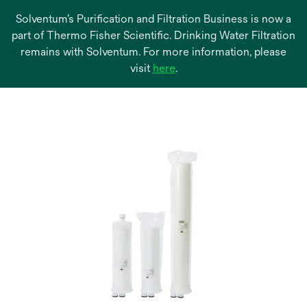
Solventum’s Purification and Filtration Business is now a
part of Thermo Fisher Scientific. Drinking Water Filtration
remains with Solventum. For more information, please
opens
visit
here
.
in
a
new
tab