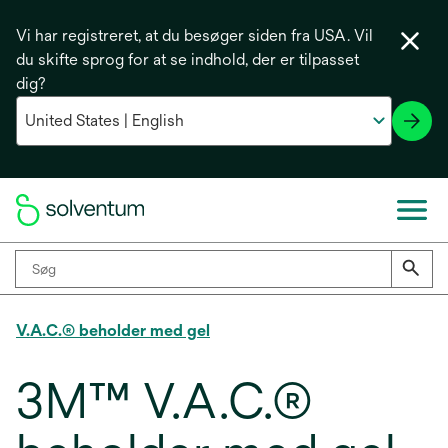
Vi har registreret, at du besøger siden fra USA. Vil
du skifte sprog for at se indhold, der er tilpasset
dig?
V.A.C.® beholder med gel
3M™ V.A.C.®