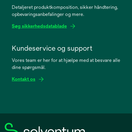
a
Detaljeret produktkomposition, sikker håndtering,
new
opbevaringsanbefalinger og mere.
tab
Søg sikkerhedsdatablade
opens
in
Kundeservice og support
a
Vores team er her for at hjælpe med at besvare alle
new
dine spørgsmål.
tab
Kontakt os