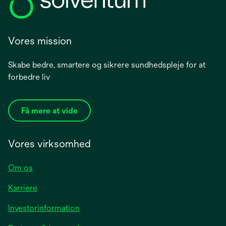
Vores mission
Skabe bedre, smartere og sikrere sundhedspleje for at
forbedre liv
Få mere at vide
Vores virksomhed
Om os
Karriere
opens
Investorinformation
in