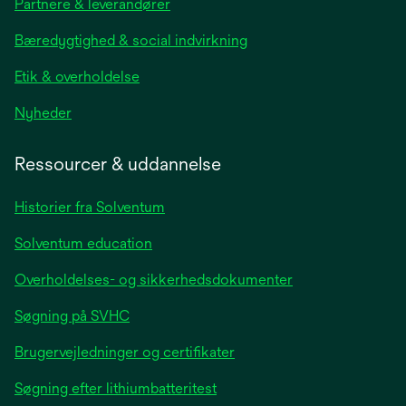
Partnere & leverandører
a
new
Bæredygtighed & social indvirkning
tab
Etik & overholdelse
opens
Nyheder
in
a
Ressourcer & uddannelse
new
tab
Historier fra Solventum
Solventum education
Overholdelses- og sikkerhedsdokumenter
Søgning på SVHC
Brugervejledninger og certifikater
Søgning efter lithiumbatteritest