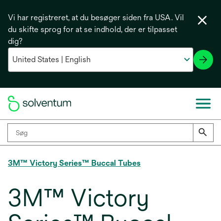
Vi har registreret, at du besøger siden fra USA. Vil
du skifte sprog for at se indhold, der er tilpasset
dig?
3M™ Victory Series™ Buccal Tubes
3M™ Victory