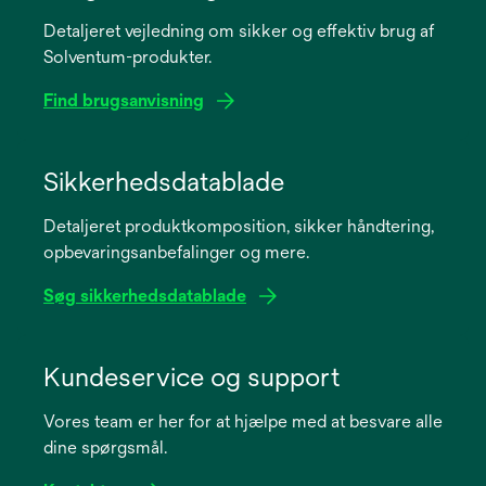
Detaljeret vejledning om sikker og effektiv brug af
Solventum-produkter.
Find brugsanvisning
opens
in
Sikkerhedsdatablade
a
Detaljeret produktkomposition, sikker håndtering,
new
opbevaringsanbefalinger og mere.
tab
Søg sikkerhedsdatablade
opens
in
Kundeservice og support
a
Vores team er her for at hjælpe med at besvare alle
new
dine spørgsmål.
tab