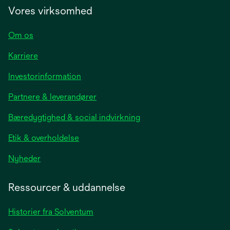
Vores virksomhed
Om os
Karriere
opens
Investorinformation
in
Partnere & leverandører
a
new
Bæredygtighed & social indvirkning
tab
Etik & overholdelse
opens
Nyheder
in
a
Ressourcer & uddannelse
new
tab
Historier fra Solventum