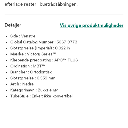
efterlade rester i buetrådsåbningen.
Detaljer
Vis øvrige produktmuligheder
Side :
Venstre
Global Catalog Number :
5067-9773
Slotstørrelse (Imperial) :
0.022 in
Mærke :
Victory Series™
Klæbende præcoating :
APC™ PLUS
Ordination :
MBT™
Brancher :
Ortodontisk
Slotstørrelse :
0.559 mm
Arch :
Nedre
Kategorinavn :
Bukkale rør
TubeStyle :
Enkelt ikke-konvertibel