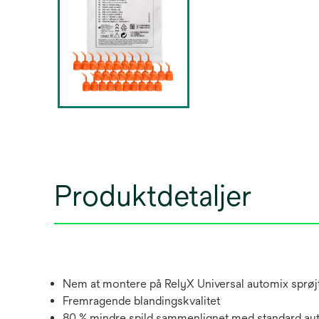
Produktdetaljer
Nem at montere på RelyX Universal automix sprøj
Fremragende blandingskvalitet
80 % mindre spild sammenlignet med standard au