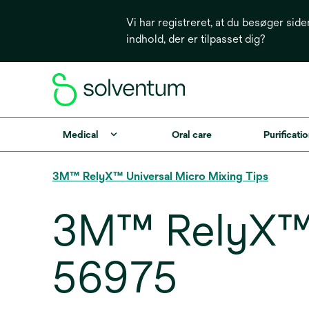
Vi har registreret, at du besøger side
indhold, der er tilpasset dig?
Medical
Oral care
Purificatio
3M™ RelyX™ Universal Micro Mixing Tips
3M™ RelyX™ U
56975