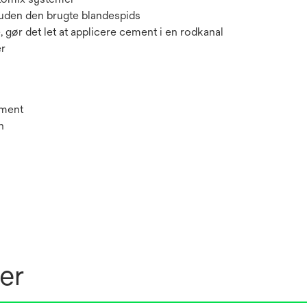
 uden den brugte blandespids
 gør det let at applicere cement i en rodkanal
er
ement
n
er