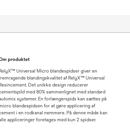
Om produktet
RelyX™ Universal Micro blandespidser giver en
fremragende blandingskvalitet af RelyX™ Universal
Resincement. Det unikke design reducerer
cementspild med 80% sammenlignet med standard
automix systemer. En forlængerspids kan sættes på
micro blandespidsen for at gøre applicering af
cement i en rodkanal nemmere. På denne måde kan
alle appliceringer foretages med kun 2 spidser.