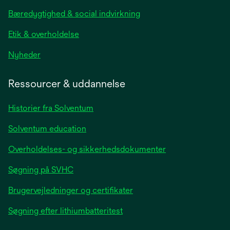
new
Bæredygtighed & social indvirkning
tab
Etik & overholdelse
opens
Nyheder
in
a
Ressourcer & uddannelse
new
tab
Historier fra Solventum
Solventum education
Overholdelses- og sikkerhedsdokumenter
Søgning på SVHC
Brugervejledninger og certifikater
Søgning efter lithiumbatteritest