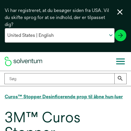
Vi har registreret, at du besøger siden fra USA. Vil
du skifte sprog for at se indhold, der er tilpasset
dig?
Curos™ Stopper Desinficerende prop til åbne hun‑luer
3M™ Curos