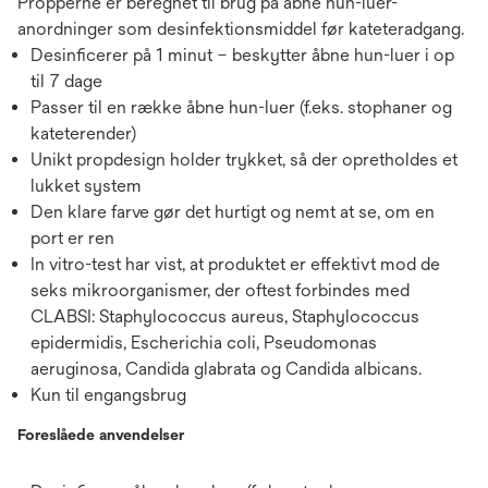
Propperne er beregnet til brug på åbne hun-luer-
anordninger som desinfektionsmiddel før kateteradgang.
Desinficerer på 1 minut – beskytter åbne hun-luer i op
til 7 dage
Passer til en række åbne hun-luer (f.eks. stophaner og
kateterender)
Unikt propdesign holder trykket, så der opretholdes et
lukket system
Den klare farve gør det hurtigt og nemt at se, om en
port er ren
In vitro-test har vist, at produktet er effektivt mod de
seks mikroorganismer, der oftest forbindes med
CLABSI: Staphylococcus aureus, Staphylococcus
epidermidis, Escherichia coli, Pseudomonas
aeruginosa, Candida glabrata og Candida albicans.
Kun til engangsbrug
Foreslåede anvendelser