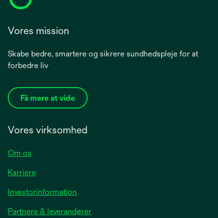
Vores mission
Skabe bedre, smartere og sikrere sundhedspleje for at
forbedre liv
Få mere at vide
Vores virksomhed
Om os
Karriere
opens
Investorinformation
in
Partnere & leverandører
a