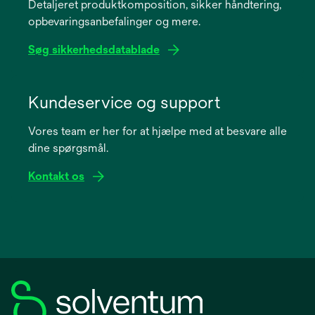
Detaljeret produktkomposition, sikker håndtering,
new
opbevaringsanbefalinger og mere.
tab
Søg sikkerhedsdatablade
opens
in
Kundeservice og support
a
Vores team er her for at hjælpe med at besvare alle
new
dine spørgsmål.
tab
Kontakt os