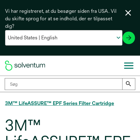
Vi har registreret, at du besøger siden fra USA. Vil
du skifte sprog for at se indhold, der er tilpasset
dig?
3M™ LifeASSURE™ EPF Series Filter Cartridge
3M™