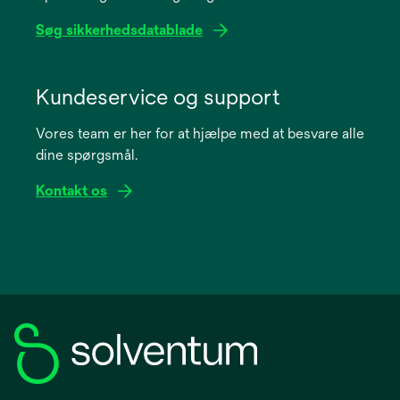
Søg sikkerhedsdatablade
opens
in
Kundeservice og support
a
Vores team er her for at hjælpe med at besvare alle
new
dine spørgsmål.
tab
Kontakt os