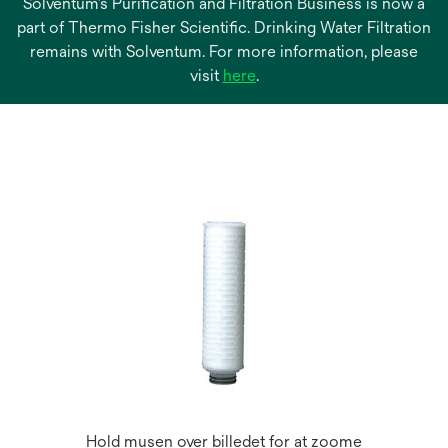
Solventum’s Purification and Filtration Business is now a
part of Thermo Fisher Scientific. Drinking Water Filtration
remains with Solventum. For more information, please
opens
visit
here
.
in
a
new
tab
Hold musen over billedet for at zoome