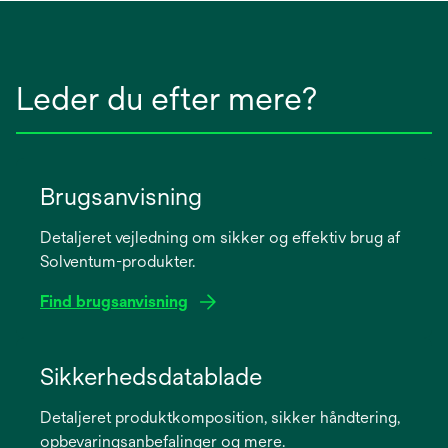
Leder du efter mere?
Brugsanvisning
Detaljeret vejledning om sikker og effektiv brug af
Solventum-produkter.
Find brugsanvisning
opens
in
Sikkerhedsdatablade
a
Detaljeret produktkomposition, sikker håndtering,
new
opbevaringsanbefalinger og mere.
tab