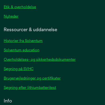
tab
Etik & overholdelse
opens
Nyheder
in
a
Ressourcer & uddannelse
new
tab
Historier fra Solventum
Solventum education
Overholdelses- og sikkerhedsdokumenter
Søgning på SVHC
Brugervejledninger og certifikater
Søgning efter lithiumbatteritest
Info