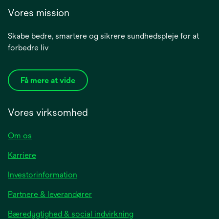
Vores mission
Skabe bedre, smartere og sikrere sundhedspleje for at
forbedre liv
Få mere at vide
Vores virksomhed
Om os
Karriere
opens
Investorinformation
in
Partnere & leverandører
a
new
Bæredygtighed & social indvirkning