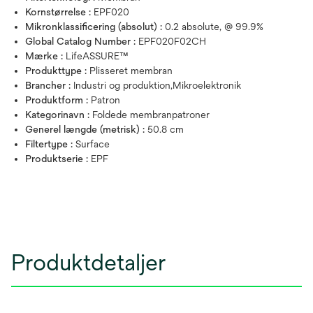
Kornstørrelse :
EPF020
Mikronklassificering (absolut) :
0.2 absolute, @ 99.9%
Global Catalog Number :
EPF020F02CH
Mærke :
LifeASSURE™
Produkttype :
Plisseret membran
Brancher :
Industri og produktion,Mikroelektronik
Produktform :
Patron
Kategorinavn :
Foldede membranpatroner
Generel længde (metrisk) :
50.8 cm
Filtertype :
Surface
Produktserie :
EPF
Produktdetaljer