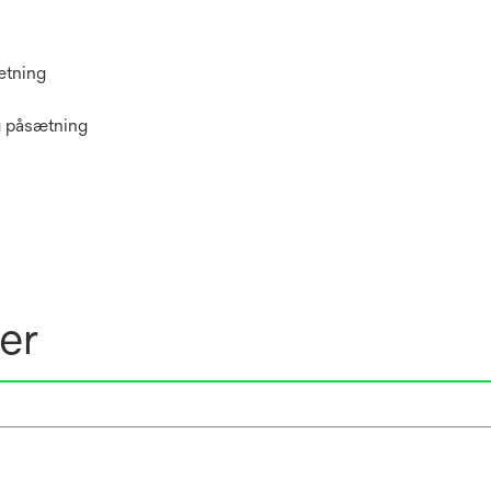
ætning
ig påsætning
er