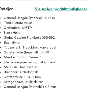
Detaljer
Vis øvrige produktmuligheder
Generel længde (imperial) :
0.17 in
Tand :
Første molar
Ordination :
MBT™
Side :
Højre
Global Catalog Number :
068-892
Bue :
Øvre
Tubens stil :
Tredobbelt konvertibel
Slotstørrelse (Imperial) :
0.018 in
Mærke :
Victory Series™
Klæbende præcoating :
Ikke-coatet
Materiale :
Rustfrit stål
Brancher :
Ortodontisk
Slotstørrelse :
0.457 mm
Kategorinavn :
Bukkale rør
Generel længde (metrisk) :
4.3 mm