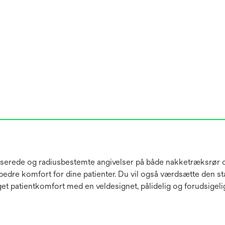
iserede og radiusbestemte angivelser på både nakketræksrør o
r bedre komfort for dine patienter. Du vil også værdsætte den 
Øget patientkomfort med en veldesignet, pålidelig og forudsigeli