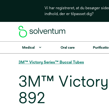
Vi har registreret, at du besøger side
indhold, der er tilpasset dig?
Medical
Oral care
Purificatio
3M™ Victory Series™ Buccal Tubes
3M™ Victory 
892