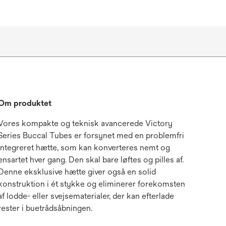
Om produktet
Vores kompakte og teknisk avancerede Victory
Series Buccal Tubes er forsynet med en problemfri
integreret hætte, som kan konverteres nemt og
ensartet hver gang. Den skal bare løftes og pilles af.
Denne eksklusive hætte giver også en solid
konstruktion i ét stykke og eliminerer forekomsten
af lodde- eller svejsematerialer, der kan efterlade
rester i buetrådsåbningen.