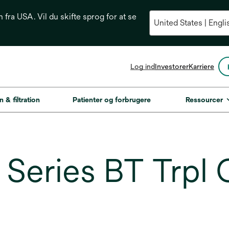
n fra USA. Vil du skifte sprog for at se
opens
Log ind
Investorer
Karriere
in
a
new
n & filtration
Patienter og forbrugere
Ressourcer
tab
Series BT Trpl 