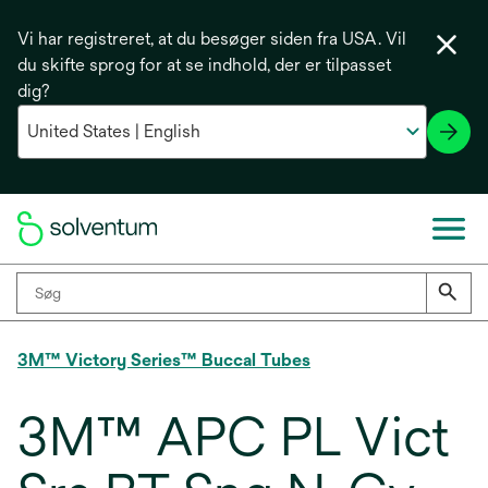
Vi har registreret, at du besøger siden fra USA. Vil
du skifte sprog for at se indhold, der er tilpasset
dig?
3M™ Victory Series™ Buccal Tubes
3M™ APC PL Vict