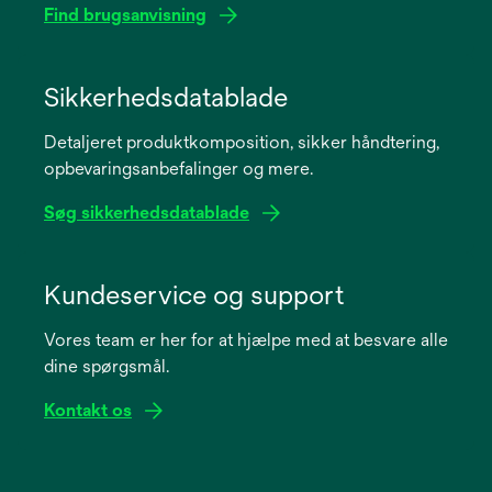
Find brugsanvisning
opens
in
Sikkerhedsdatablade
a
Detaljeret produktkomposition, sikker håndtering,
new
opbevaringsanbefalinger og mere.
tab
Søg sikkerhedsdatablade
opens
in
Kundeservice og support
a
Vores team er her for at hjælpe med at besvare alle
new
dine spørgsmål.
tab
Kontakt os