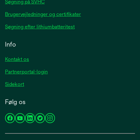
Søgning på SVHC
Brugervejledninger og certifikater
Søgning efter lithiumbatteritest
Info
Kontakt os
Partnerportal-login
Sidekort
Følg os
opens
opens
opens
opens
opens
in
in
in
in
in
a
a
a
a
a