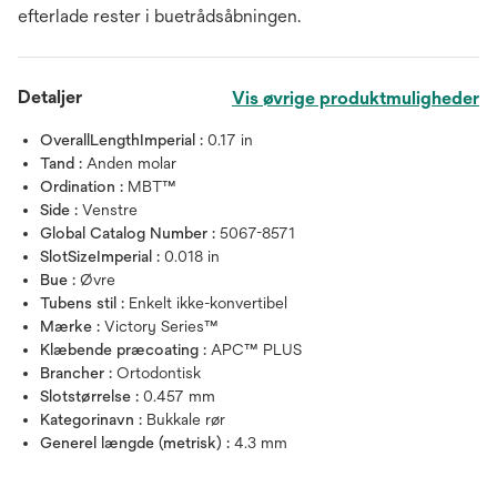
efterlade rester i buetrådsåbningen.
Detaljer
Vis øvrige produktmuligheder
OverallLengthImperial :
0.17 in
Tand :
Anden molar
Ordination :
MBT™
Side :
Venstre
Global Catalog Number :
5067-8571
SlotSizeImperial :
0.018 in
Bue :
Øvre
Tubens stil :
Enkelt ikke-konvertibel
Mærke :
Victory Series™
Klæbende præcoating :
APC™ PLUS
Brancher :
Ortodontisk
Slotstørrelse :
0.457 mm
Kategorinavn :
Bukkale rør
Generel længde (metrisk) :
4.3 mm