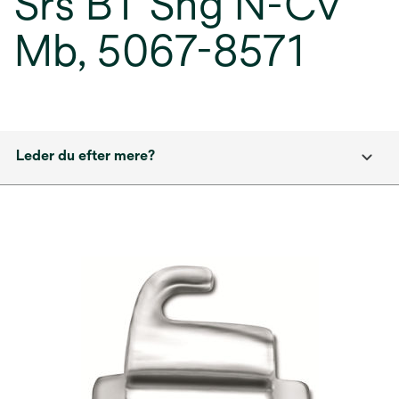
Srs BT Sng N-Cv
Mb, 5067-8571
Leder du efter mere?