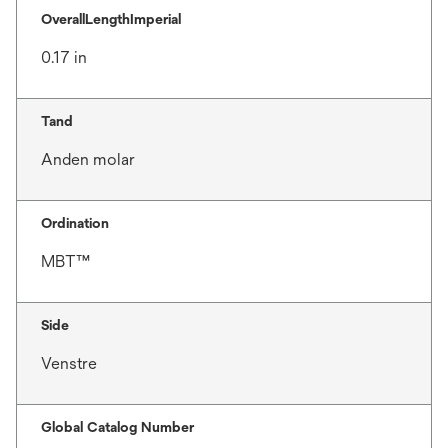
OverallLengthImperial
0.17 in
Tand
Anden molar
Ordination
MBT™
Side
Venstre
Global Catalog Number