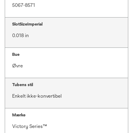
5067-8571
SlotSizeImperial
0.018 in
Bue
Øvre
Tubens stil
Enkelt ikke-konvertibel
Mærke
Victory Series™