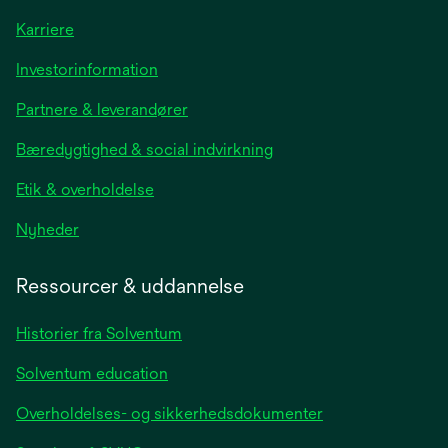
Karriere
opens
Investorinformation
in
Partnere & leverandører
a
new
Bæredygtighed & social indvirkning
tab
Etik & overholdelse
opens
Nyheder
in
a
Ressourcer & uddannelse
new
tab
Historier fra Solventum
Solventum education
Overholdelses- og sikkerhedsdokumenter