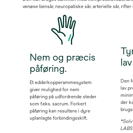
venøse bensår, neuropatiske sår, arterielle sår, rifte
Ty
Nem og præcis
lav
påføring.
Den f
Et edderkopperammesystem
lav pr
giver mulighed for nem
minim
påføring på udfordrende steder
der k
som f.eks. sacrum. Forkert
brugs
påføring kan resultere i dyre
uplanlagte forbindingsskift.
*Solv
LABS