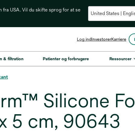
n fra USA. Vil du skifte sprog for at se
opens
Log ind
Investorer
Karriere
in
a
new
n & filtration
Patienter og forbrugere
Ressourcer
tab
kant
m™ Silicone F
 x 5 cm, 90643