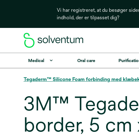
Vi har registreret, at du besøger side
indhold, der er tilpasset dig?
Medical
Oral care
Purificatio
Tegaderm™ Silicone Foam forbinding med klæbe
3M™ Tegader
border, 5 cm