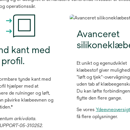
r og operationssår.
Avanceret
silikoneklæb
nd kant med
 profil.
Et unikt og egenudviklet
klæbestof giver mulighed
"løft og tjek"-overvågning
ormbare tynde kant med
uden tab af klæbeegenska
ofil hjælper med at
Du kan løfte forbindinge
ere de rulninger og løft,
flytte den flere gange.
an påvirke klæbeevnen og
tiden.*
Se vores
Ydeevneoversigt
få flere oplysninger.
entum arkivdata.
UPPORT-05-310252.