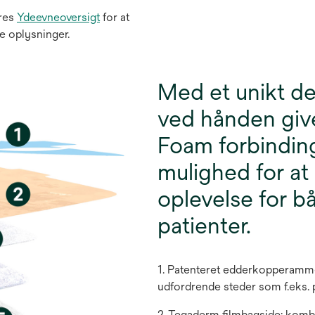
res
Ydeevneoversigt
for at
re oplysninger.
Med et unikt de
ved hånden giv
Foam forbindin
mulighed for at
oplevelse for b
patienter.
1. Patenteret edderkopperamme
udfordrende steder som f.eks. 
2. Tegaderm filmbagside: kombi