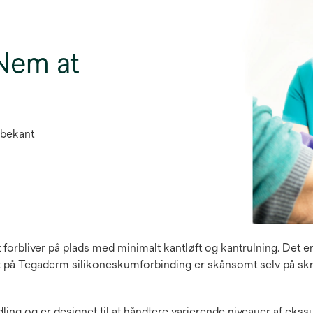
Nem at
æbekant
bliver på plads med minimalt kantløft og kantrulning. Det er e
t på Tegaderm silikoneskumforbinding er skånsomt selv på skrø
g er designet til at håndtere varierende niveauer af ekssudat