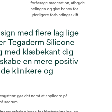
forårsage maceration, afbryde
helingen og give behov for
yderligere forbindingsskift.
sign med flere lag lige
er Tegaderm Silicone
g med klæbekant dig
 skabe en mere positiv
åde klinikere og
system: gør det nemt at applicere på
på sacrum.
nerer erfaring inden for klæbeteknologi og