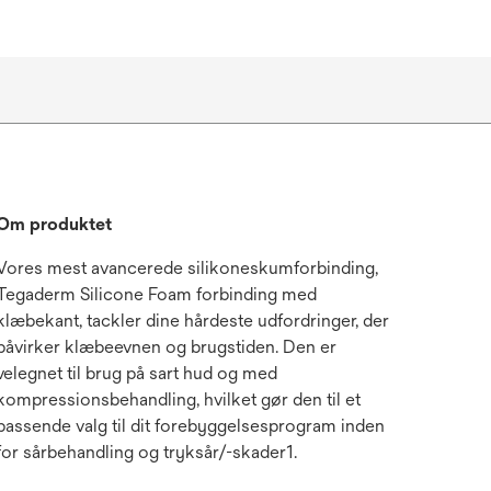
Om produktet
Vores mest avancerede silikoneskumforbinding,
Tegaderm Silicone Foam forbinding med
klæbekant, tackler dine hårdeste udfordringer, der
påvirker klæbeevnen og brugstiden. Den er
velegnet til brug på sart hud og med
kompressionsbehandling, hvilket gør den til et
passende valg til dit forebyggelsesprogram inden
for sårbehandling og tryksår/-skader1.