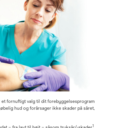
t fornuftigt valg til dit forebyggelsesprogram
belig hud og forårsager ikke skader på såret,
1
 – fra lavt til højt – såsom tryksår/-skader
,