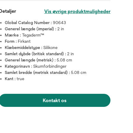
Detaljer
Vis øvrige produktmuligheder
Global Catalog Number :
90643
Generel længde (imperial) :
2 in
Mærke :
Tegaderm™
Form :
Firkant
Klæbemiddelstype :
Silikone
Samlet dybde (britisk standard) :
2 in
Generel længde (metrisk) :
5.08 cm
Kategorinavn :
Skumforbindinger
Samlet bredde (metrisk standard) :
5.08 cm
Kant :
true
Hold musen over billedet for a
Kontakt os