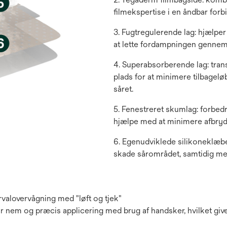
filmekspertise i en åndbar forb
3. Fugtregulerende lag: hjælpe
at lette fordampningen gennem
4. Superabsorberende lag: tra
plads for at minimere tilbage
såret.
5. Fenestreret skumlag: forbedr
hjælpe med at minimere afbryd
6. Egenudviklede silikoneklæbe
skade sårområdet, samtidig me
valovervågning med "løft og tjek"
nem og præcis applicering med brug af handsker, hvilket giv