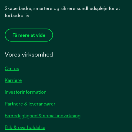
Skabe bedre, smartere og sikrere sundhedspleje for at
forbedre liv
Få mere at vide
Vores virksomhed
Om os
Karriere
opens
Investorinformation
in
Partnere & leverandører
a
new
Bæredygtighed & social indvirkning
tab
Etik & overholdelse