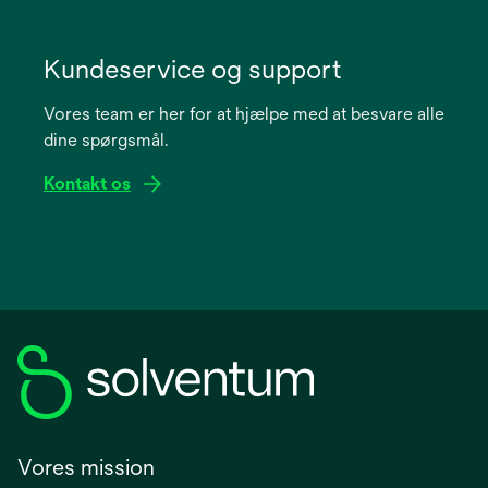
opens
in
Kundeservice og support
a
Vores team er her for at hjælpe med at besvare alle
new
dine spørgsmål.
tab
Kontakt os
Vores mission