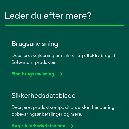
Leder du efter mere?
Brugsanvisning
Detaljeret vejledning om sikker og effektiv brug af
Solventum-produkter.
Find brugsanvisning
opens
in
Sikkerhedsdatablade
a
Detaljeret produktkomposition, sikker håndtering,
new
opbevaringsanbefalinger og mere.
tab
Søg sikkerhedsdatablade