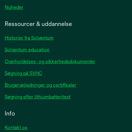
opens
Nyheder
in
a
Ressourcer & uddannelse
new
tab
Historier fra Solventum
Solventum education
Overholdelses- og sikkerhedsdokumenter
Søgning på SVHC
Brugervejledninger og certifikater
Søgning efter lithiumbatteritest
Info
Kontakt os