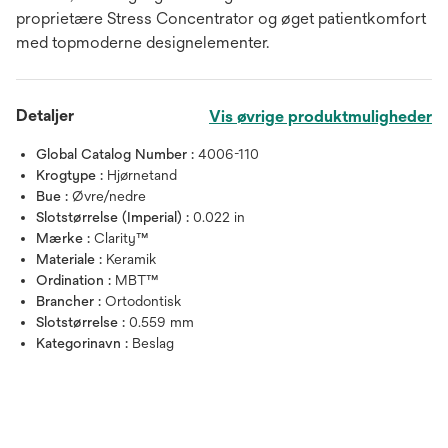
proprietære Stress Concentrator og øget patientkomfort
med topmoderne designelementer.
Detaljer
Vis øvrige produktmuligheder
Global Catalog Number :
4006-110
Krogtype :
Hjørnetand
Bue :
Øvre/nedre
Slotstørrelse (Imperial) :
0.022 in
Mærke :
Clarity™
Materiale :
Keramik
Ordination :
MBT™
Brancher :
Ortodontisk
Slotstørrelse :
0.559 mm
Kategorinavn :
Beslag