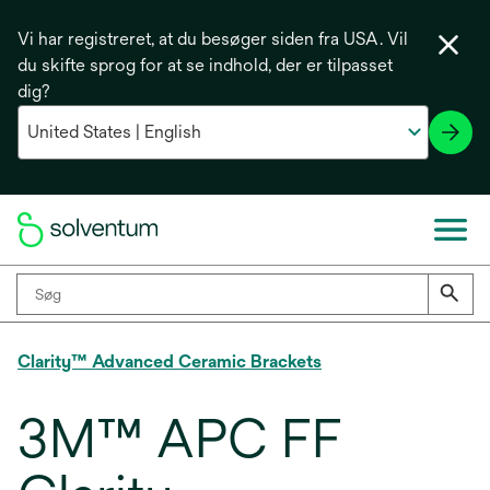
Vi har registreret, at du besøger siden fra USA. Vil
du skifte sprog for at se indhold, der er tilpasset
dig?
Clarity™ Advanced Ceramic Brackets
3M™ APC FF