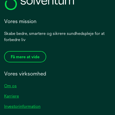
Vores mission
Skabe bedre, smartere og sikrere sundhedspleje for at
forbedre liv
Få mere at vide
Vores virksomhed
Om os
Karriere
opens
Investorinformation
in