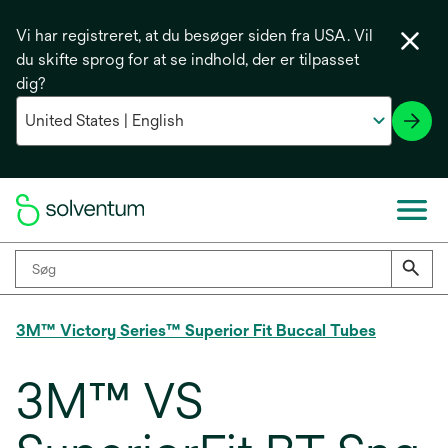
Vi har registreret, at du besøger siden fra USA. Vil
du skifte sprog for at se indhold, der er tilpasset
dig?
3M™ Victory Series™ Superior Fit Buccal Tubes
3M™ VS