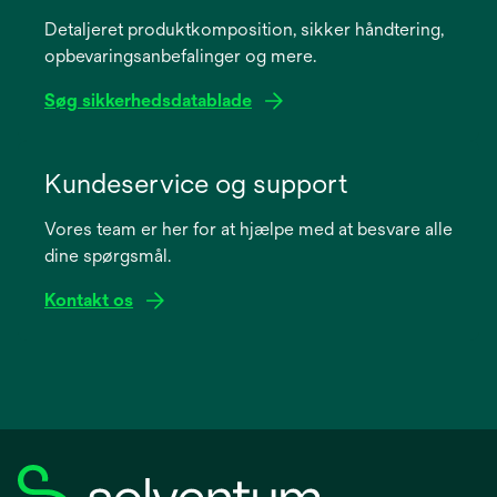
a
Detaljeret produktkomposition, sikker håndtering,
new
opbevaringsanbefalinger og mere.
tab
Søg sikkerhedsdatablade
opens
in
Kundeservice og support
a
Vores team er her for at hjælpe med at besvare alle
new
dine spørgsmål.
tab
Kontakt os