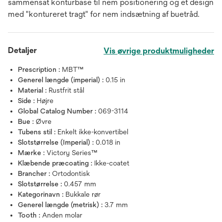
sammensat konturbase til nem positionering og et design
med "kontureret tragt" for nem indsætning af buetråd.
Detaljer
Vis øvrige produktmuligheder
Prescription :
MBT™
Generel længde (imperial) :
0.15 in
Material :
Rustfrit stål
Side :
Højre
Global Catalog Number :
069-3114
Bue :
Øvre
Tubens stil :
Enkelt ikke-konvertibel
Slotstørrelse (Imperial) :
0.018 in
Mærke :
Victory Series™
Klæbende præcoating :
Ikke-coatet
Brancher :
Ortodontisk
Slotstørrelse :
0.457 mm
Kategorinavn :
Bukkale rør
Generel længde (metrisk) :
3.7 mm
Tooth :
Anden molar