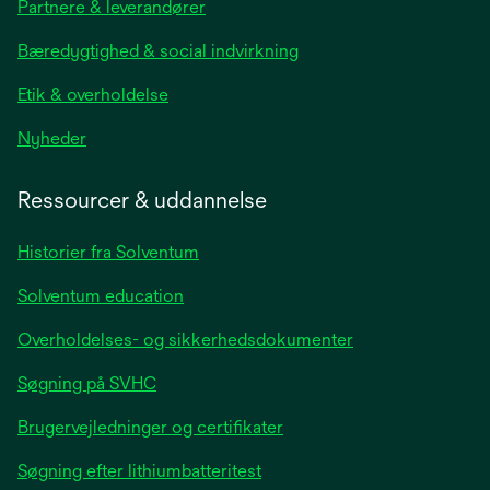
Partnere & leverandører
a
new
Bæredygtighed & social indvirkning
tab
Etik & overholdelse
opens
Nyheder
in
a
Ressourcer & uddannelse
new
tab
Historier fra Solventum
Solventum education
Overholdelses- og sikkerhedsdokumenter
Søgning på SVHC
Brugervejledninger og certifikater
Søgning efter lithiumbatteritest