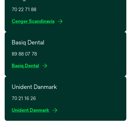
e
w
70 22 71 88
t
o
Cenger Scandinavia
a
p
b
e
Basiq Dental
n
s
89 88 07 78
i
n
Basiq Dental
a
n
e
Unident Danmark
w
t
70 21 16 26
a
o
Unident Danmark
b
p
e
n