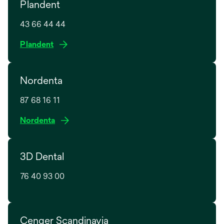
Plandent
43 66 44 44
o
Plandent
p
e
Nordenta
n
s
87 68 16 11
i
n
o
Nordenta
a
p
n
e
e
3D Dental
n
w
s
t
76 40 93 00
i
a
n
b
a
n
Cenger Scandinavia