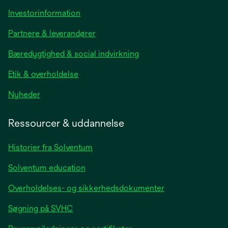
opens
Investorinformation
in
Partnere & leverandører
a
new
Bæredygtighed & social indvirkning
tab
Etik & overholdelse
opens
Nyheder
in
a
Ressourcer & uddannelse
new
tab
Historier fra Solventum
Solventum education
Overholdelses- og sikkerhedsdokumenter
Søgning på SVHC