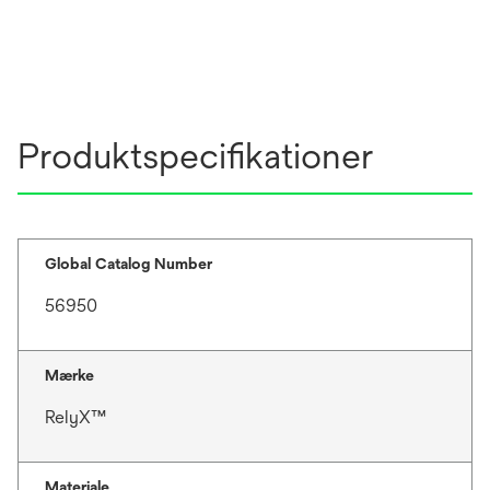
s
i
n
a
n
Produktspecifikationer
e
w
t
a
b
Global Catalog Number
56950
Mærke
RelyX™
Materiale