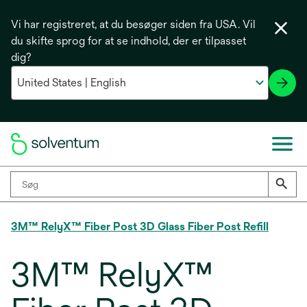
Vi har registreret, at du besøger siden fra USA. Vil
du skifte sprog for at se indhold, der er tilpasset
dig?
3M™ RelyX™ Fiber Post 3D Glass Fiber Post Refill
3M™ RelyX™