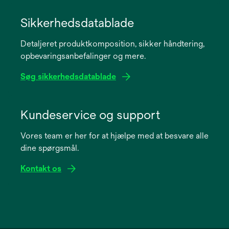
opens
in
Sikkerhedsdatablade
a
Detaljeret produktkomposition, sikker håndtering,
new
opbevaringsanbefalinger og mere.
tab
Søg sikkerhedsdatablade
opens
in
Kundeservice og support
a
Vores team er her for at hjælpe med at besvare alle
new
dine spørgsmål.
tab
Kontakt os