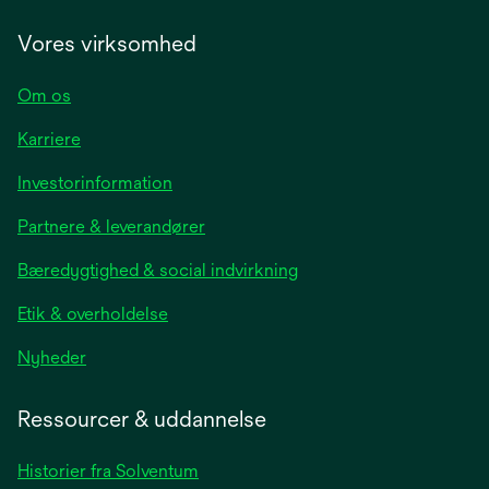
Vores virksomhed
Om os
Karriere
opens
Investorinformation
in
Partnere & leverandører
a
new
Bæredygtighed & social indvirkning
tab
Etik & overholdelse
opens
Nyheder
in
a
Ressourcer & uddannelse
new
tab
Historier fra Solventum