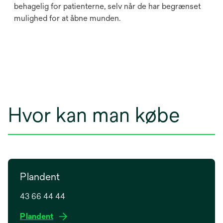
behagelig for patienterne, selv når de har begrænset
mulighed for at åbne munden.
Hvor kan man købe
Plandent
43 66 44 44
o
Plandent