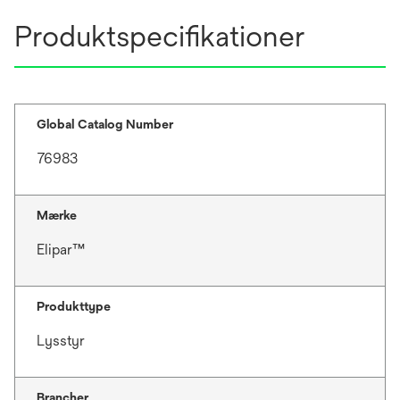
n
Produktspecifikationer
e
w
t
a
b
Global Catalog Number
76983
Mærke
Elipar™
Produkttype
Lysstyr
Brancher