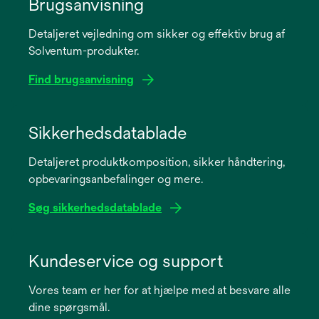
Brugsanvisning
Detaljeret vejledning om sikker og effektiv brug af
Solventum-produkter.
Find brugsanvisning
opens
in
Sikkerhedsdatablade
a
Detaljeret produktkomposition, sikker håndtering,
new
opbevaringsanbefalinger og mere.
tab
Søg sikkerhedsdatablade
opens
in
Kundeservice og support
a
Vores team er her for at hjælpe med at besvare alle
new
dine spørgsmål.
tab