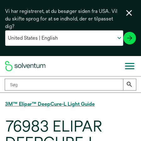
Vi har registreret, at du besøger siden fra USA. Vil
du skifte sprog for at se indhold, der er tilpasset
dig?
3M™ Elipar™ DeepCure-L Light Guide
76983 ELIPAR