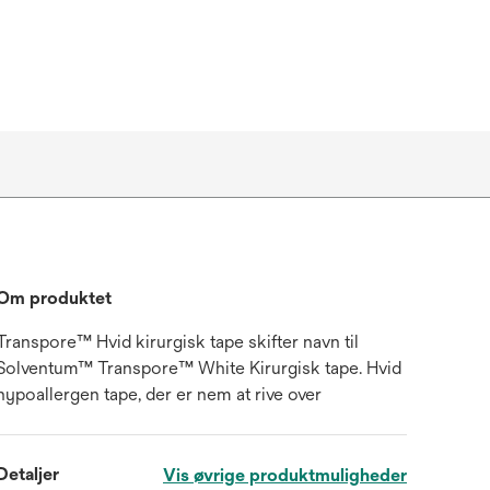
Om produktet
Transpore™ Hvid kirurgisk tape skifter navn til
Solventum™ Transpore™ White Kirurgisk tape. Hvid
hypoallergen tape, der er nem at rive over
Detaljer
Vis øvrige produktmuligheder