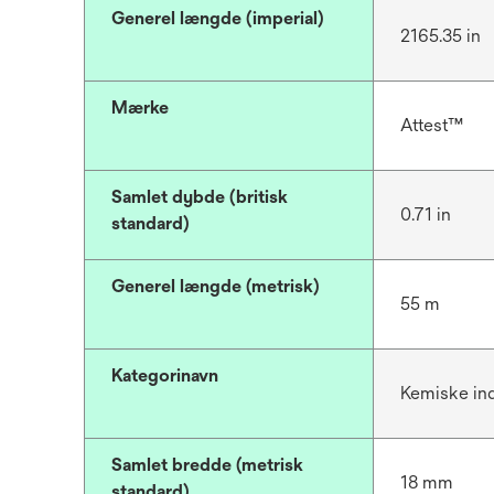
Generel længde (imperial)
2165.35 in
Mærke
Attest™
Samlet dybde (britisk
0.71 in
standard)
Generel længde (metrisk)
55 m
Kategorinavn
Kemiske ind
Samlet bredde (metrisk
18 mm
standard)