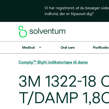
Vi har registreret, at du besøger side
indhold, der er tilpasset dig?
Medical
Oral care
Purificatio
Comply™ Blyfri indikatortape til damp
3M 1322-18
T/DAMP 1,8