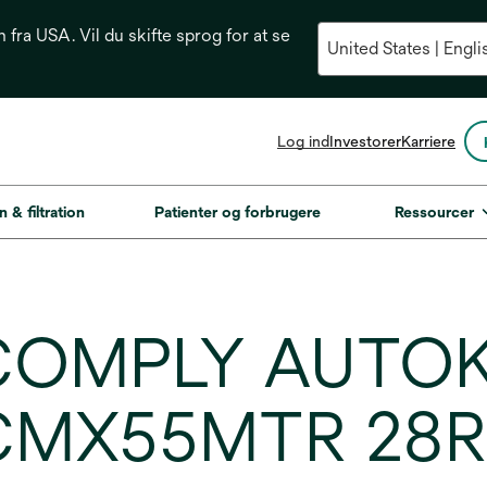
n fra USA. Vil du skifte sprog for at se
opens
Log ind
Investorer
Karriere
in
a
new
n & filtration
Patienter og forbrugere
Ressourcer
tab
 COMPLY AUTOK
CMX55MTR 28R