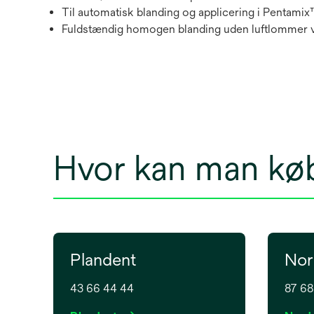
Til automatisk blanding og applicering i Pentami
Fuldstændig homogen blanding uden luftlommer v
Hvor kan man kø
Plandent
Nor
43 66 44 44
87 68