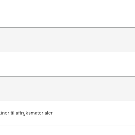
b
ner til aftryksmaterialer