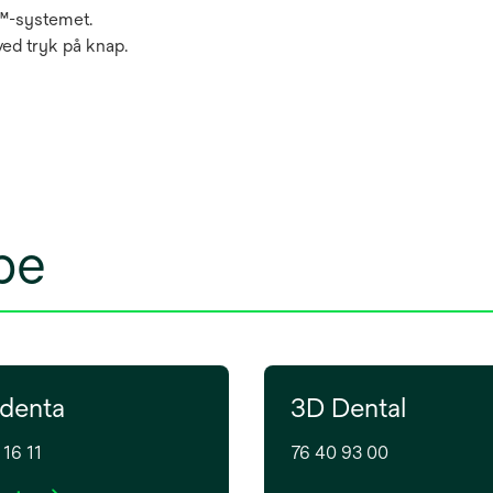
x™-systemet.
ed tryk på knap.
be
denta
3D Dental
 16 11
76 40 93 00