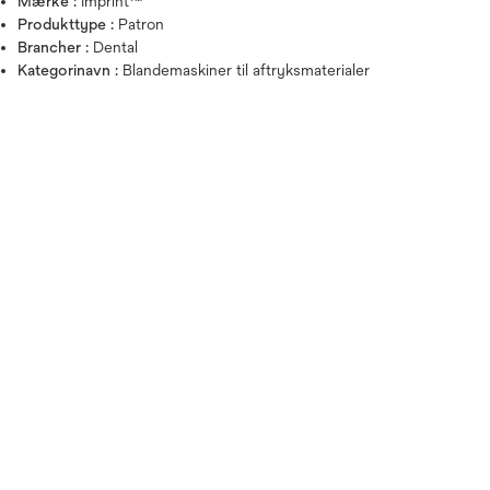
Mærke :
Imprint™
Produkttype :
Patron
Brancher :
Dental
Kategorinavn :
Blandemaskiner til aftryksmaterialer
Hold musen over billedet for a