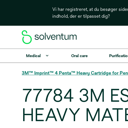
Vi har registreret, at du besøger side
indhold, der er tilpasset dig?
Medical
Oral care
Purificatio
3M™ Imprint™ 4 Penta™ Heavy Cartridge for Pen
77784 3M E
HEAVY MAT