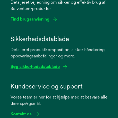
Detaljeret vejledning om sikker og effektiv brug af
Solventum-produkter.
Find brugsanvisning
opens
in
Sikkerhedsdatablade
a
Detaljeret produktkomposition, sikker håndtering,
new
opbevaringsanbefalinger og mere.
tab
Søg sikkerhedsdatablade
opens
in
Kundeservice og support
a
Vores team er her for at hjælpe med at besvare alle
new
dine spørgsmål.
tab
Kontakt os