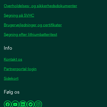
Overholdelses- og sikkerhedsdokumenter
Søgning på SVHC
Brugervejledninger og certifikater
Søgning efter lithiumbatteritest
Info
Kontakt os
Partnerportal-login
Sidekort
Følg os
opens
opens
opens
opens
opens