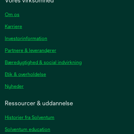
Vores virksomhed
Om os
Karriere
opens
Investorinformation
in
Partnere & leverandører
a
new
Bæredygtighed & social indvirkning
tab
Etik & overholdelse
opens
Nyheder
in
a
Ressourcer & uddannelse
new
tab
Historier fra Solventum
Solventum education