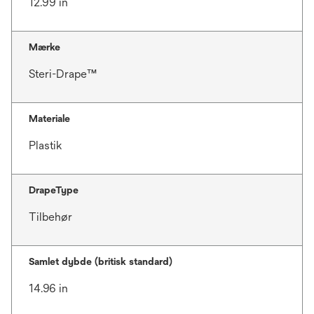
12.99 in
Mærke
Steri-Drape™
Materiale
Plastik
DrapeType
Tilbehør
Samlet dybde (britisk standard)
14.96 in