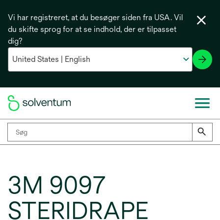
Vi har registreret, at du besøger siden fra USA. Vil
du skifte sprog for at se indhold, der er tilpasset
dig?
3M 9097
STERIDRAPE