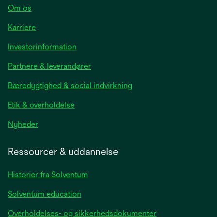
Om os
Karriere
opens
Investorinformation
in
Partnere & leverandører
a
new
Bæredygtighed & social indvirkning
tab
Etik & overholdelse
opens
Nyheder
in
a
Ressourcer & uddannelse
new
tab
Historier fra Solventum
Solventum education
Overholdelses- og sikkerhedsdokumenter