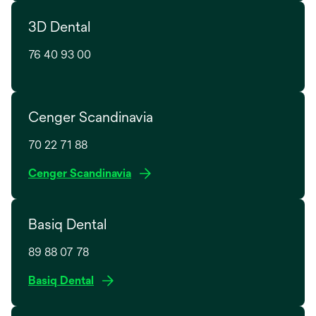
n
e
e
3D Dental
n
w
s
t
76 40 93 00
i
a
n
b
a
n
Cenger Scandinavia
e
w
70 22 71 88
t
o
Cenger Scandinavia
a
p
b
e
Basiq Dental
n
s
89 88 07 78
i
n
Basiq Dental
a
n