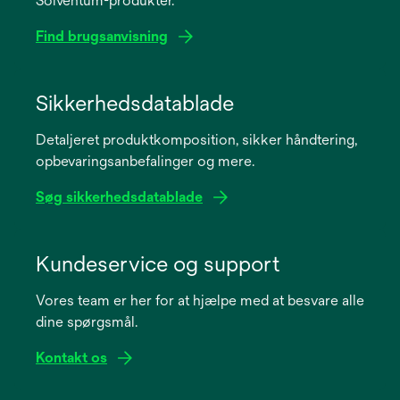
Solventum-produkter.
Find brugsanvisning
opens
in
Sikkerhedsdatablade
a
Detaljeret produktkomposition, sikker håndtering,
new
opbevaringsanbefalinger og mere.
tab
Søg sikkerhedsdatablade
opens
in
Kundeservice og support
a
Vores team er her for at hjælpe med at besvare alle
new
dine spørgsmål.
tab
Kontakt os