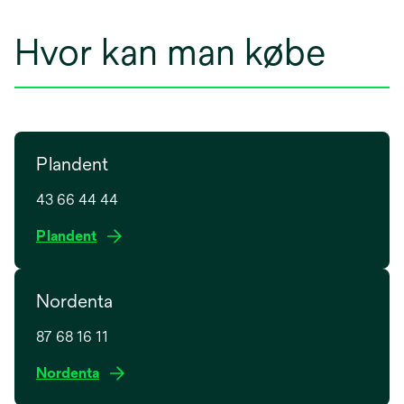
Hvor kan man købe
Plandent
43 66 44 44
o
Plandent
p
e
Nordenta
n
s
87 68 16 11
i
n
o
Nordenta
a
p