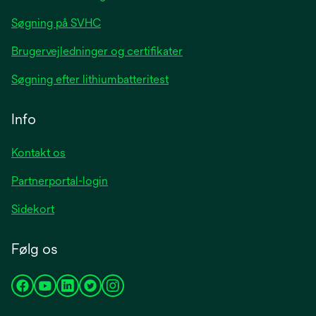
Søgning på SVHC
Brugervejledninger og certifikater
Søgning efter lithiumbatteritest
Info
Kontakt os
Partnerportal-login
Sidekort
Følg os
opens
opens
opens
opens
opens
in
in
in
in
in