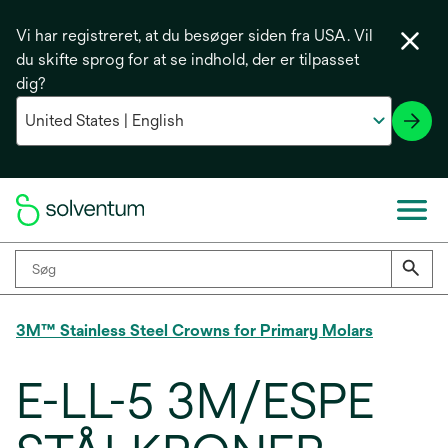
Vi har registreret, at du besøger siden fra USA. Vil
du skifte sprog for at se indhold, der er tilpasset
dig?
3M™ Stainless Steel Crowns for Primary Molars
E-LL-5 3M/ESPE