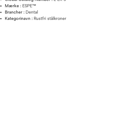
Mærke :
ESPE™
Brancher :
Dental
Kategorinavn :
Rustfri stålkroner
Hold musen over billedet for a