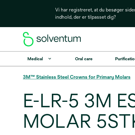
Vi har registreret, at du besøger side
indhold, der er tilpasset dig?
Medical
Oral care
Purificatio
3M™ Stainless Steel Crowns for Primary Molars
E-LR-5 3M 
MOLAR 5ST