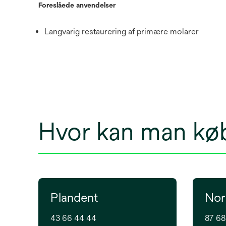
Foreslåede anvendelser
Langvarig restaurering af primære molarer
Hvor kan man kø
Plandent
Nor
43 66 44 44
87 68