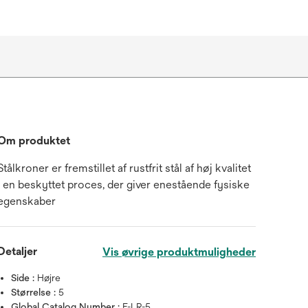
Om produktet
Stålkroner er fremstillet af rustfrit stål af høj kvalitet
i en beskyttet proces, der giver enestående fysiske
egenskaber
Detaljer
Vis øvrige produktmuligheder
Side :
Højre
Størrelse :
5
Global Catalog Number :
E-LR-5