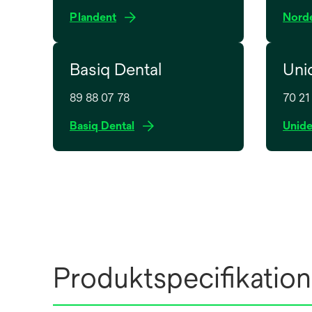
o
Plandent
Nord
p
e
Basiq Dental
Uni
n
s
89 88 07 78
70 21
i
n
Basiq Dental
Unid
a
n
e
w
t
a
b
Produktspecifikation