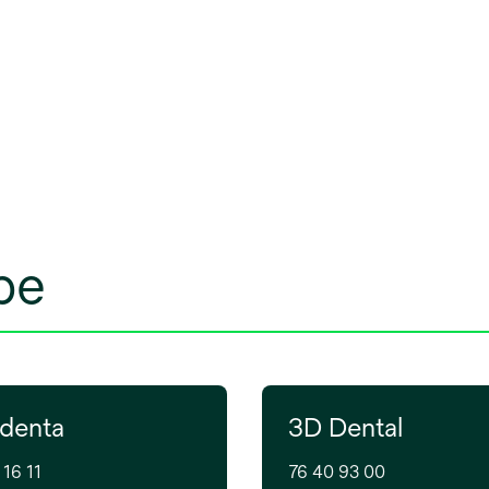
be
denta
3D Dental
 16 11
76 40 93 00