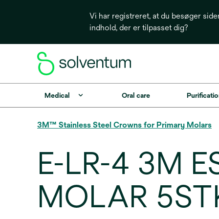
Vi har registreret, at du besøger side
indhold, der er tilpasset dig?
Medical
Oral care
Purificatio
3M™ Stainless Steel Crowns for Primary Molars
E-LR-4 3M 
MOLAR 5ST