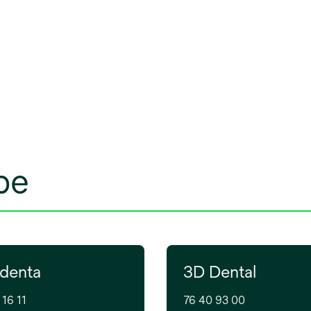
be
denta
3D Dental
 16 11
76 40 93 00