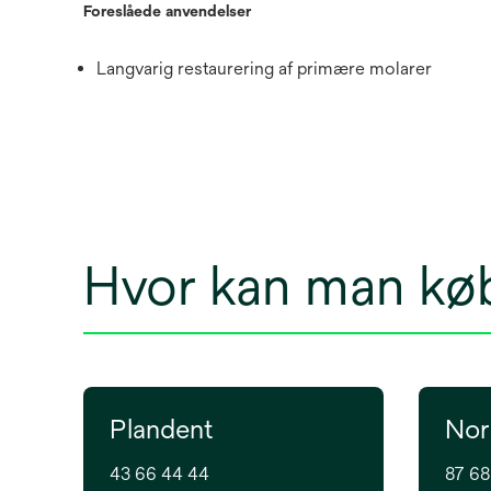
Foreslåede anvendelser
Langvarig restaurering af primære molarer
Hvor kan man kø
Plandent
Nor
43 66 44 44
87 68