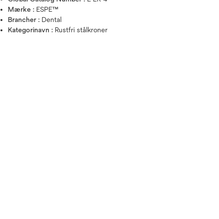
Mærke :
ESPE™
Brancher :
Dental
Kategorinavn :
Rustfri stålkroner
Hold musen over billedet for a