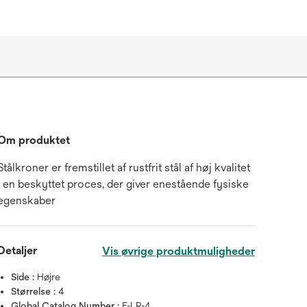
Om produktet
Stålkroner er fremstillet af rustfrit stål af høj kvalitet
i en beskyttet proces, der giver enestående fysiske
egenskaber
Detaljer
Vis øvrige produktmuligheder
Side :
Højre
Størrelse :
4
Global Catalog Number :
E-LR-4