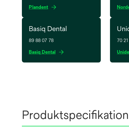
o
Plandent
Nord
p
e
Basiq Dental
Uni
n
s
89 88 07 78
70 21
i
n
Basiq Dental
Unid
a
n
e
w
t
a
b
Produktspecifikation