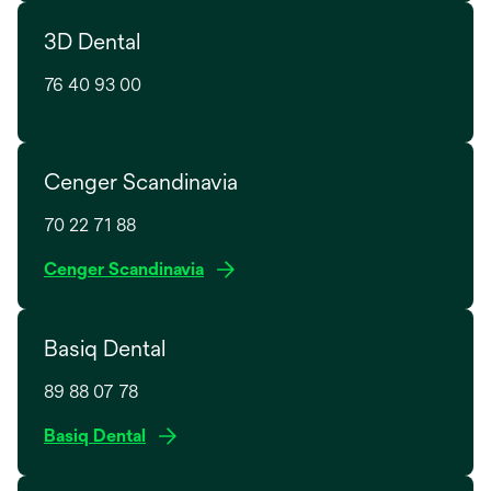
n
e
e
3D Dental
n
w
s
t
76 40 93 00
i
a
n
b
a
n
Cenger Scandinavia
e
w
70 22 71 88
t
o
Cenger Scandinavia
a
p
b
e
Basiq Dental
n
s
89 88 07 78
i
n
Basiq Dental
a
n