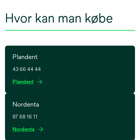
Hvor kan man købe
Plandent
43 66 44 44
o
Plandent
p
e
Nordenta
n
s
87 68 16 11
i
n
o
Nordenta
a
p