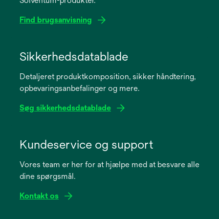
Solventum-produkter.
Find brugsanvisning
opens
in
Sikkerhedsdatablade
a
Detaljeret produktkomposition, sikker håndtering,
new
opbevaringsanbefalinger og mere.
tab
Søg sikkerhedsdatablade
opens
in
Kundeservice og support
a
Vores team er her for at hjælpe med at besvare alle
new
dine spørgsmål.
tab
Kontakt os