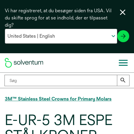
Vi har registreret, at du besøger siden fra USA. Vil
du skifte sprog for at se indhold, der er tilpasset
dig?
3M™ Stainless Steel Crowns for Primary Molars
E-UR-5 3M ESPE