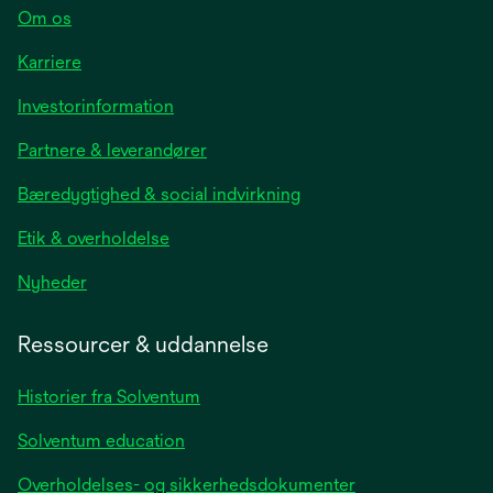
Om os
Karriere
opens
Investorinformation
in
Partnere & leverandører
a
new
Bæredygtighed & social indvirkning
tab
Etik & overholdelse
opens
Nyheder
in
a
Ressourcer & uddannelse
new
tab
Historier fra Solventum
Solventum education
Overholdelses- og sikkerhedsdokumenter