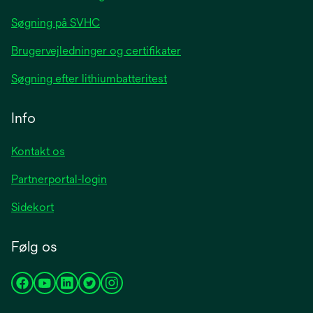
Søgning på SVHC
Brugervejledninger og certifikater
Søgning efter lithiumbatteritest
Info
Kontakt os
Partnerportal-login
Sidekort
Følg os
opens
opens
opens
opens
opens
in
in
in
in
in