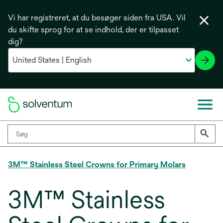
Vi har registreret, at du besøger siden fra USA. Vil
du skifte sprog for at se indhold, der er tilpasset
dig?
3M™ Stainless Steel Crowns for Primary Molars
3M™ Stainless