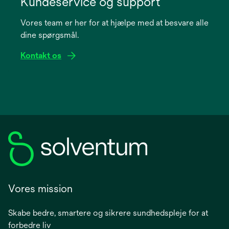
Kundeservice og support
a
Vores team er her for at hjælpe med at besvare alle
new
dine spørgsmål.
tab
Kontakt os
Vores mission
Skabe bedre, smartere og sikrere sundhedspleje for at
forbedre liv