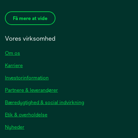
Få mere at vide
Vores virksomhed
Om os
Karriere
opens
Investorinformation
in
Partnere & leverandører
a
new
Bæredygtighed & social indvirkning
tab
Etik & overholdelse
opens
Nyheder
in