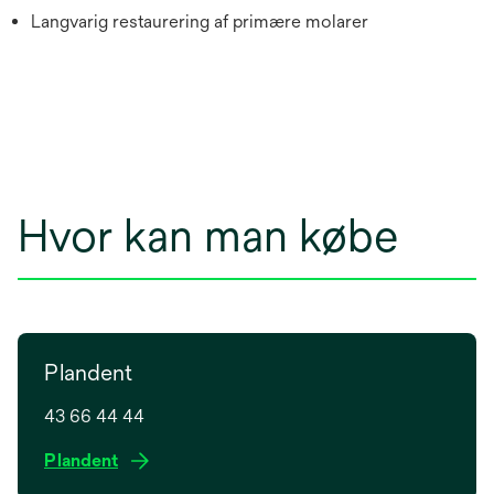
Langvarig restaurering af primære molarer
Hvor kan man købe
Plandent
43 66 44 44
o
Plandent
p