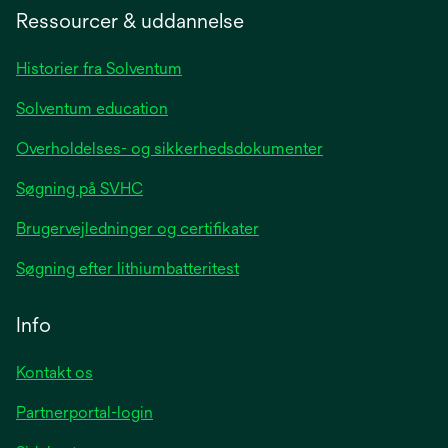
a
Ressourcer & uddannelse
new
tab
Historier fra Solventum
Solventum education
Overholdelses- og sikkerhedsdokumenter
Søgning på SVHC
Brugervejledninger og certifikater
Søgning efter lithiumbatteritest
Info
Kontakt os
Partnerportal-login