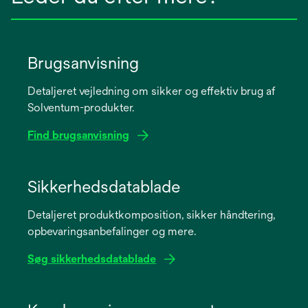
Brugsanvisning
Detaljeret vejledning om sikker og effektiv brug af
Solventum-produkter.
Find brugsanvisning
opens
in
Sikkerhedsdatablade
a
Detaljeret produktkomposition, sikker håndtering,
new
opbevaringsanbefalinger og mere.
tab
Søg sikkerhedsdatablade
opens
in