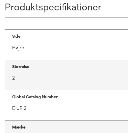
n
Produktspecifikationer
e
w
t
a
b
Side
Højre
Størrelse
2
Global Catalog Number
E-UR-2
Mærke