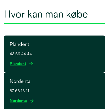
Hvor kan man købe
Plandent
43 66 44 44
o
Plandent
p
e
Nordenta
n
s
87 68 16 11
i
n
o
Nordenta
a
p