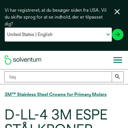
Vi har registreret, at du besøger siden fra USA. Vil
du skifte sprog for at se indhold, der er tilpasset
dig?
3M™ Stainless Steel Crowns for Primary Molars
D-LL-4 3M ESPE