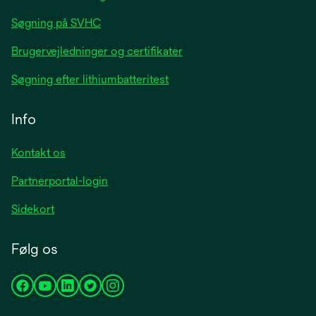
Søgning på SVHC
Brugervejledninger og certifikater
Søgning efter lithiumbatteritest
Info
Kontakt os
Partnerportal-login
Sidekort
Følg os
opens
opens
opens
opens
opens
in
in
in
in
in