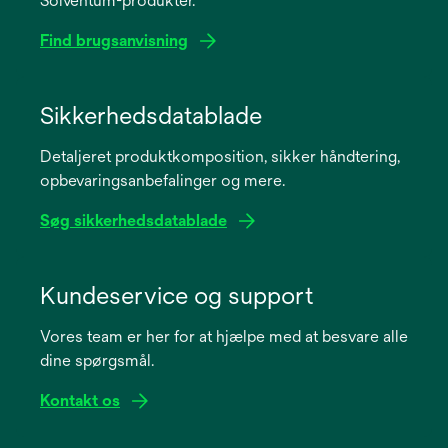
Solventum-produkter.
Find brugsanvisning
opens
in
Sikkerhedsdatablade
a
Detaljeret produktkomposition, sikker håndtering,
new
opbevaringsanbefalinger og mere.
tab
Søg sikkerhedsdatablade
opens
in
Kundeservice og support
a
Vores team er her for at hjælpe med at besvare alle
new
dine spørgsmål.
tab
Kontakt os