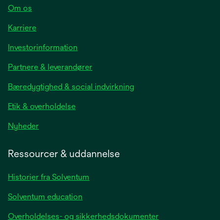
Om os
Karriere
opens
Investorinformation
in
Partnere & leverandører
a
new
Bæredygtighed & social indvirkning
tab
Etik & overholdelse
opens
Nyheder
in
a
Ressourcer & uddannelse
new
tab
Historier fra Solventum
Solventum education
Overholdelses- og sikkerhedsdokumenter