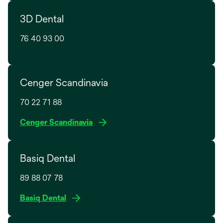
n
e
e
3D Dental
n
w
s
t
76 40 93 00
i
a
n
b
a
n
Cenger Scandinavia
e
w
70 22 71 88
t
o
Cenger Scandinavia
a
p
b
e
Basiq Dental
n
s
89 88 07 78
i
n
Basiq Dental
a
n