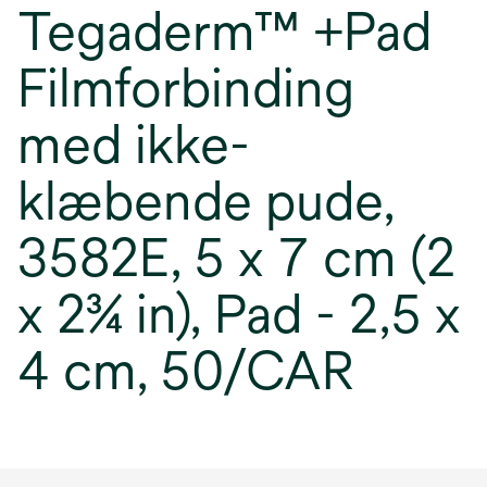
Tegaderm™ +Pad
Filmforbinding
med ikke-
klæbende pude,
3582E, 5 x 7 cm (2
x 2¾ in), Pad - 2,5 x
4 cm, 50/CAR