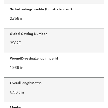
Sårforbindingsbredde (britisk standard)
2.756 in
Global Catalog Number
3582E
WoundDressingLengthImperial
1.969 in
OverallLengthMetric
6.98 cm
Mærke