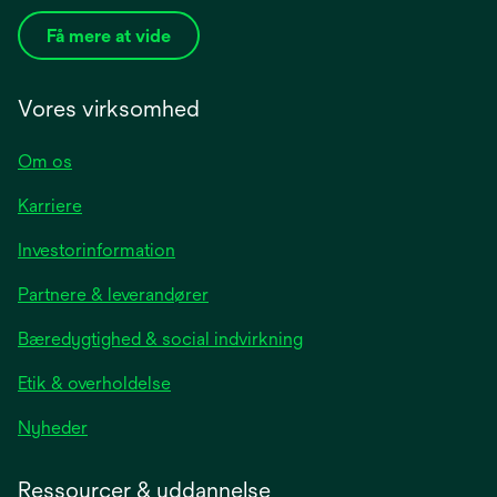
Få mere at vide
Vores virksomhed
Om os
Karriere
opens
Investorinformation
in
Partnere & leverandører
a
new
Bæredygtighed & social indvirkning
tab
Etik & overholdelse
opens
Nyheder
in
a
Ressourcer & uddannelse