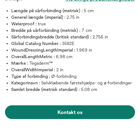
Længde på sårforbinding (metrisk) :
5 cm
Generel længde (imperial) :
2.75 in
Waterproof :
true
Bredde på sårforbinding (metrisk) :
7 cm
Sårforbindingsbredde (britisk standard) :
2.756 in
Global Catalog Number :
3582E
WoundDressingLengthImperial :
1.969 in
OverallLengthMetric :
6.98 cm
Mærke :
Tegaderm™
OverallWidthImperial :
2 in
Type af forbinding :
Ø-forbinding
Kategorinavn :
Selvklæbende førstehjælps- og ø-forbindinger
Samlet bredde (metrisk standard) :
5.08 cm
Kontakt os