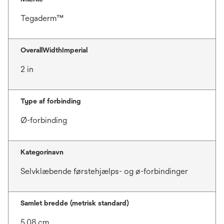
Tegaderm™
OverallWidthImperial
2 in
Type af forbinding
Ø-forbinding
Kategorinavn
Selvklæbende førstehjælps- og ø-forbindinger
Samlet bredde (metrisk standard)
5.08 cm