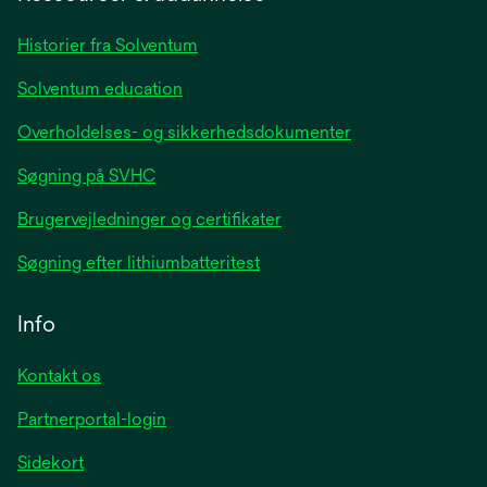
new
tab
Historier fra Solventum
Solventum education
Overholdelses- og sikkerhedsdokumenter
Søgning på SVHC
Brugervejledninger og certifikater
Søgning efter lithiumbatteritest
Info
Kontakt os
Partnerportal-login
Sidekort