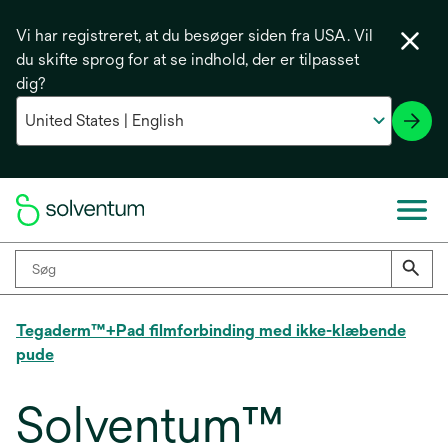
Vi har registreret, at du besøger siden fra USA. Vil
du skifte sprog for at se indhold, der er tilpasset
dig?
Tegaderm™+Pad filmforbinding med ikke-klæbende
pude
Solventum™