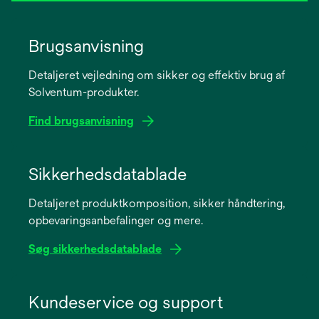
Brugsanvisning
Detaljeret vejledning om sikker og effektiv brug af
Solventum-produkter.
Find brugsanvisning
opens
in
Sikkerhedsdatablade
a
Detaljeret produktkomposition, sikker håndtering,
new
opbevaringsanbefalinger og mere.
tab
Søg sikkerhedsdatablade
opens
in
Kundeservice og support
a