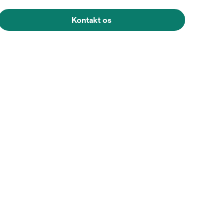
Kontakt os
Hold musen over billedet for a