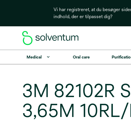
Vi har registreret, at du besøger side
indhold, der er tilpasset dig?
Medical
Oral care
Purificatio
3M 82102R 
3,65M 10RL