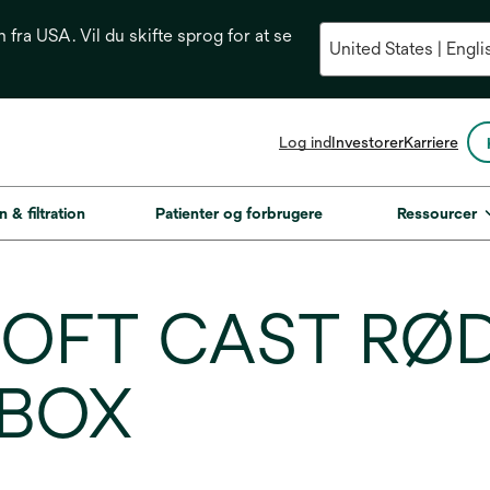
n fra USA. Vil du skifte sprog for at se
opens
Log ind
Investorer
Karriere
in
a
new
n & filtration
Patienter og forbrugere
Ressourcer
tab
SOFT CAST RØD
/BOX