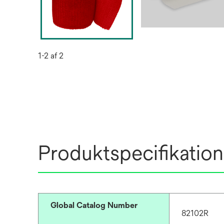
1-2 af 2
Produktspecifikation
Global Catalog Number
82102R