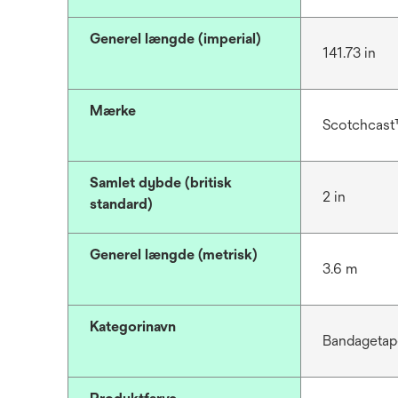
Generel længde (imperial)
141.73 in
Mærke
Scotchcas
Samlet dybde (britisk
2 in
standard)
Generel længde (metrisk)
3.6 m
Kategorinavn
Bandagetap