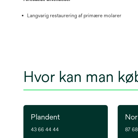
Langvarig restaurering af primære molarer
Hvor kan man kø
Plandent
Nor
43 66 44 44
87 68