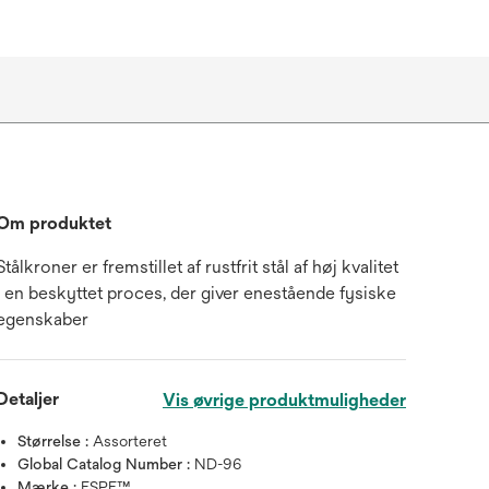
Om produktet
Stålkroner er fremstillet af rustfrit stål af høj kvalitet
i en beskyttet proces, der giver enestående fysiske
egenskaber
Detaljer
Vis øvrige produktmuligheder
Størrelse :
Assorteret
Global Catalog Number :
ND-96
Mærke :
ESPE™