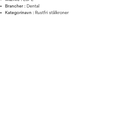
Brancher :
Dental
Kategorinavn :
Rustfri stålkroner
Hold musen over billedet for a