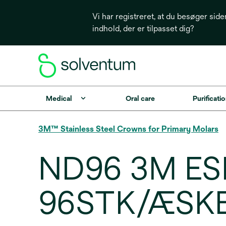
Vi har registreret, at du besøger side
indhold, der er tilpasset dig?
Medical
Oral care
Purificatio
3M™ Stainless Steel Crowns for Primary Molars
ND96 3M ES
96STK/ÆSK