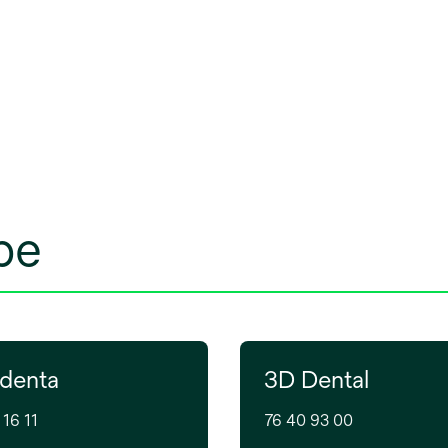
be
denta
3D Dental
 16 11
76 40 93 00