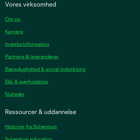
Vores virksomhed
Om os
Karriere
opens
Investorinformation
in
Partnere & leverandører
a
new
Bæredygtighed & social indvirkning
tab
Etik & overholdelse
opens
Nyheder
in
a
Ressourcer & uddannelse
new
tab
Historier fra Solventum
Solventum education