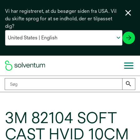
Vi har registreret, at du besøger siden fra USA. Vil
du skifte sprog for at se indhold, der er tilpasset
dig?
3M 82104 SOFT
CAST HVID 10CM