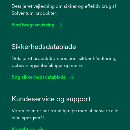
Detaljeret vejledning om sikker og effektiv brug af
Solventum-produkter.
Find brugsanvisning
opens
in
Sikkerhedsdatablade
a
Detaljeret produktkomposition, sikker håndtering,
new
opbevaringsanbefalinger og mere.
tab
Søg sikkerhedsdatablade
opens
in
Kundeservice og support
a
Vores team er her for at hjælpe med at besvare alle
new
dine spørgsmål.
tab
Kontakt os