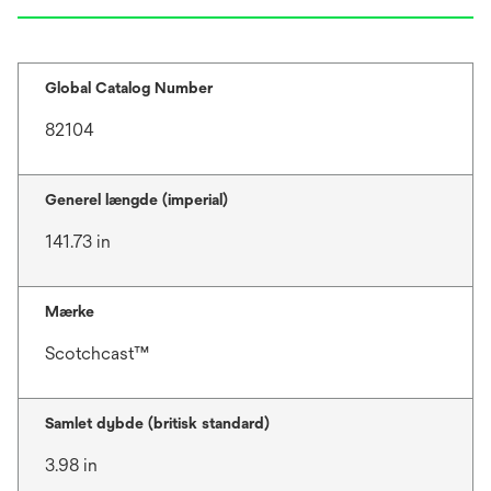
Global Catalog Number
82104
Generel længde (imperial)
141.73 in
Mærke
Scotchcast™
Samlet dybde (britisk standard)
3.98 in