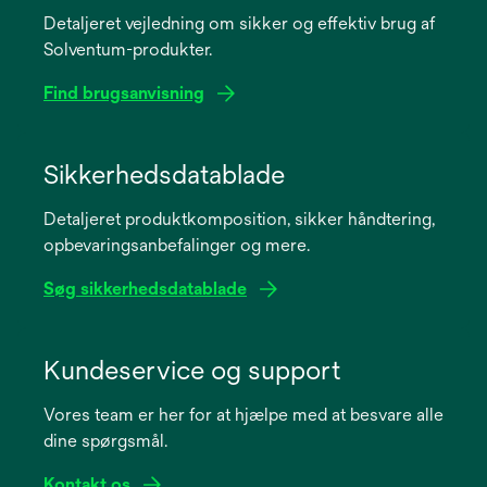
Detaljeret vejledning om sikker og effektiv brug af
Solventum-produkter.
Find brugsanvisning
opens
in
Sikkerhedsdatablade
a
Detaljeret produktkomposition, sikker håndtering,
new
opbevaringsanbefalinger og mere.
tab
Søg sikkerhedsdatablade
opens
in
Kundeservice og support
a
Vores team er her for at hjælpe med at besvare alle
new
dine spørgsmål.
tab
Kontakt os