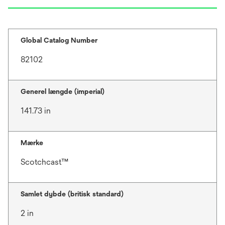
Global Catalog Number
82102
Generel længde (imperial)
141.73 in
Mærke
Scotchcast™
Samlet dybde (britisk standard)
2 in