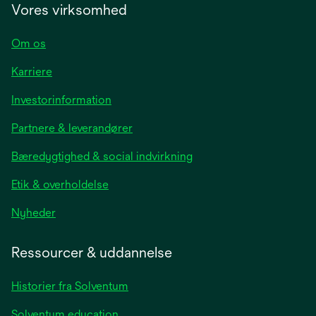
Vores virksomhed
Om os
Karriere
opens
Investorinformation
in
Partnere & leverandører
a
new
Bæredygtighed & social indvirkning
tab
Etik & overholdelse
opens
Nyheder
in
a
Ressourcer & uddannelse
new
tab
Historier fra Solventum
Solventum education