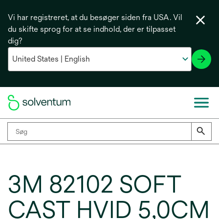
Vi har registreret, at du besøger siden fra USA. Vil
du skifte sprog for at se indhold, der er tilpasset
dig?
3M 82102 SOFT
CAST HVID 5,0CM