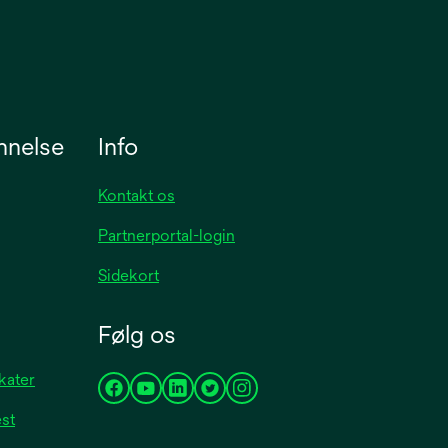
nnelse
Info
Kontakt os
Partnerportal-login
Sidekort
Følg os
kater
opens
opens
opens
opens
opens
est
in
in
in
in
in
a
a
a
a
a