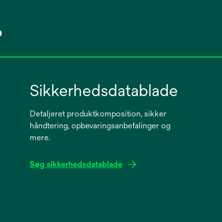
?
Sikkerhedsdatablade
Detaljeret produktkomposition, sikker
håndtering, opbevaringsanbefalinger og
mere.
Søg sikkerhedsdatablade
opens
in
a