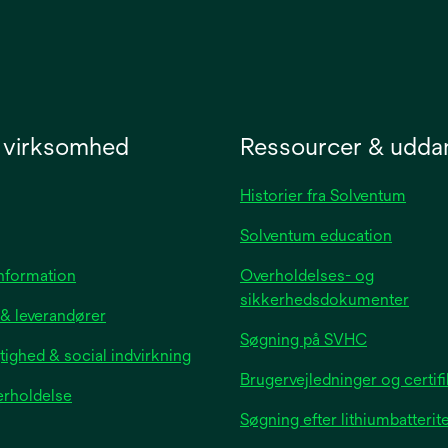
new
tab
 virksomhed
Ressourcer & udda
Historier fra Solventum
Solventum education
opens
information
Overholdelses- og
in
sikkerhedsdokumenter
 & leverandører
a
Søgning på SVHC
new
ighed & social indvirkning
tab
Brugervejledninger og certifi
erholdelse
Søgning efter lithiumbatterit
opens