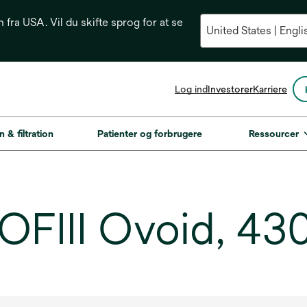
n fra USA. Vil du skifte sprog for at se
opens
Log ind
Investorer
Karriere
in
a
new
n & filtration
Patienter og forbrugere
Ressourcer
tab
OFIII Ovoid, 430