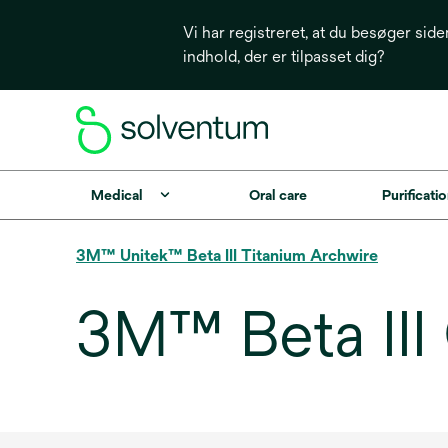
Vi har registreret, at du besøger side
indhold, der er tilpasset dig?
Medical
Oral care
Purificatio
3M™ Unitek™ Beta III Titanium Archwire
3M™ Beta III 