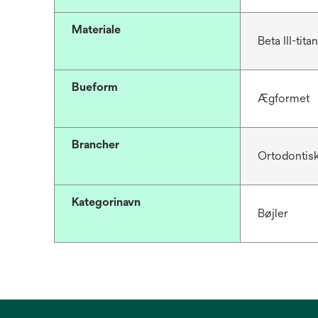
Materiale
Beta III-tit
Bueform
Ægformet
Brancher
Ortodontis
Kategorinavn
Bøjler