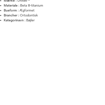
Mærke :
Unitek™
Materiale :
Beta III-titanium
Bueform :
Ægformet
Brancher :
Ortodontisk
Kategorinavn :
Bøjler
Hold musen over billedet for a