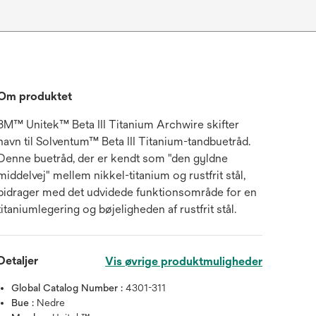
Om produktet
3M™ Unitek™ Beta III Titanium Archwire skifter
navn til Solventum™ Beta III Titanium-tandbuetråd.
Denne buetråd, der er kendt som "den gyldne
middelvej" mellem nikkel-titanium og rustfrit stål,
bidrager med det udvidede funktionsområde for en
titaniumlegering og bøjeligheden af rustfrit stål.
Detaljer
Vis øvrige produktmuligheder
Global Catalog Number :
4301-311
Bue :
Nedre