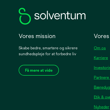
new
tab
Vores mission
Vores
Skabe bedre, smartere og sikrere
Om os
sundhedspleje for at forbedre liv
Karriere
Investor
Få mere at vide
Partnere
Bæredygt
Etik & ov
Nyheder