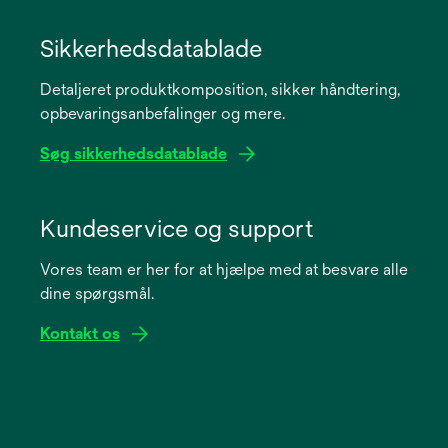
opens
in
Sikkerhedsdatablade
a
Detaljeret produktkomposition, sikker håndtering,
new
opbevaringsanbefalinger og mere.
tab
Søg sikkerhedsdatablade
opens
in
Kundeservice og support
a
Vores team er her for at hjælpe med at besvare alle
new
dine spørgsmål.
tab
Kontakt os