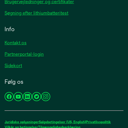
Brugervejledninger og certifikater
Søgning efter lithiumbatteritest
Info
Kontakt os
Partnerportal-login
Sidekort
Følg os
opens
opens
opens
opens
opens
in
in
in
in
in
a
a
a
a
a
new
new
new
new
new
Juridiske oplysninger
Salgsbetingelser (US, English)
Privatlivspolitik
tab
tab
tab
tab
tab
Vilkår og betingelser
Tilgængelighedserklæring