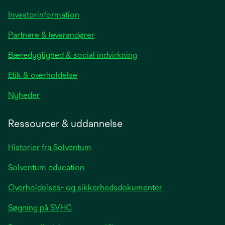
opens
Investorinformation
in
Partnere & leverandører
a
new
Bæredygtighed & social indvirkning
tab
Etik & overholdelse
opens
Nyheder
in
a
Ressourcer & uddannelse
new
tab
Historier fra Solventum
Solventum education
Overholdelses- og sikkerhedsdokumenter
Søgning på SVHC