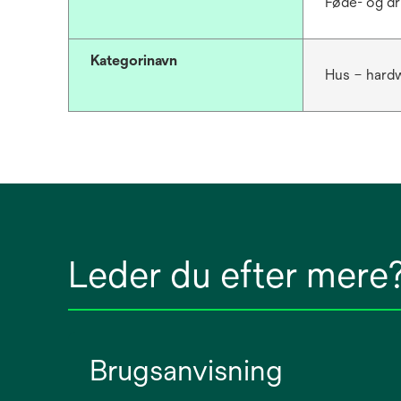
Føde- og dr
Kategorinavn
Hus – hard
Leder du efter mere
Brugsanvisning