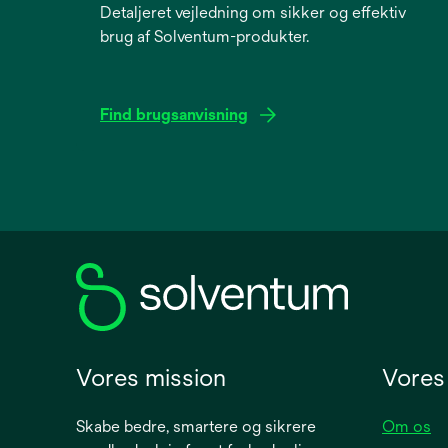
Detaljeret vejledning om sikker og effektiv
brug af Solventum-produkter.
Find brugsanvisning
opens
in
a
new
tab
Vores mission
Vores
Skabe bedre, smartere og sikrere
Om os