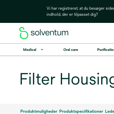
Vi har registreret, at du besøger side
indhold, der er tilpasset dig?
Medical
Oral care
Purificatio
Filter Housin
Produktmuligheder
Produktspecifikationer
Lede