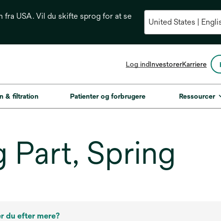
n fra USA. Vil du skifte sprog for at se
opens
Log ind
Investorer
Karriere
in
a
new
n & filtration
Patienter og forbrugere
Ressourcer
tab
g Part, Spring
r du efter mere?