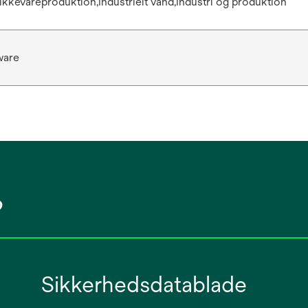
ikkevareproduktion,Industrielt vand,Industri og produktion
ware
?
Sikkerhedsdatablade