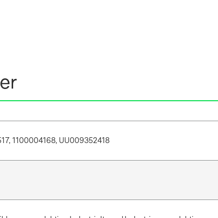
er
17, 1100004168, UU009352418