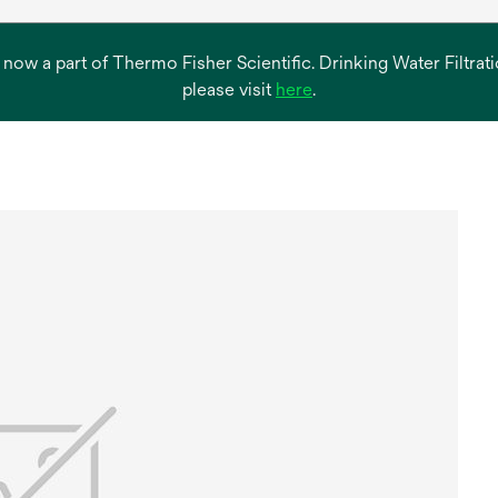
s now a part of Thermo Fisher Scientific. Drinking Water Filtr
opens
please visit
here
.
in
a
new
tab