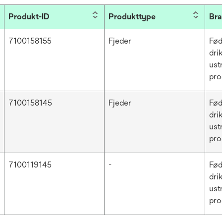
Produkt-ID
Produkttype
Bra
7100158155
Fjeder
Fød
dri
ust
pro
7100158145
Fjeder
Fød
dri
ust
pro
7100119145
-
Fød
dri
ust
pro