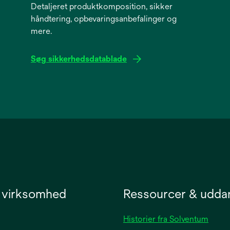
Detaljeret produktkomposition, sikker
håndtering, opbevaringsanbefalinger og
mere.
Søg sikkerhedsdatablade
opens
in
a
new
tab
 virksomhed
Ressourcer & udda
Historier fra Solventum