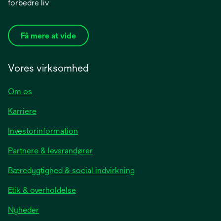
forbedre liv
Få mere at vide
Vores virksomhed
Om os
Karriere
opens
Investorinformation
in
Partnere & leverandører
a
new
Bæredygtighed & social indvirkning
tab
Etik & overholdelse
opens
Nyheder