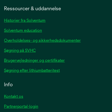
in
a
Ressourcer & uddannelse
new
tab
Historier fra Solventum
Solventum education
Overholdelses- og sikkerhedsdokumenter
Søgning på SVHC
Brugervejledninger og certifikater
Søgning efter lithiumbatteritest
Info
Kontakt os
Partnerportal-login