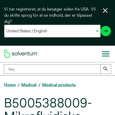
Vi har registreret, at du besøger siden fra USA. Vil
du skifte sprog for at se indhold, der er tilpasset
dig?
Home
Medical
Medical products
B5005388009-