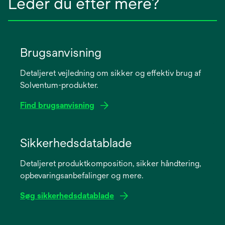
Leder du efter mere?
Brugsanvisning
Detaljeret vejledning om sikker og effektiv brug af
Solventum-produkter.
Find brugsanvisning
opens
in
Sikkerhedsdatablade
a
Detaljeret produktkomposition, sikker håndtering,
new
opbevaringsanbefalinger og mere.
tab
Søg sikkerhedsdatablade
opens