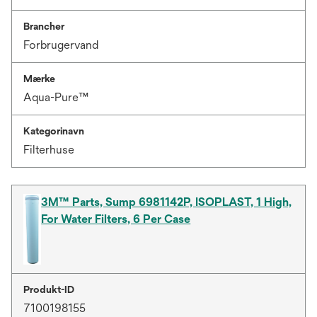
Brancher
Forbrugervand
Mærke
Aqua-Pure™
Kategorinavn
Filterhuse
3M™ Parts, Sump 6981142P, ISOPLAST, 1 High,
For Water Filters, 6 Per Case
Produkt-ID
7100198155