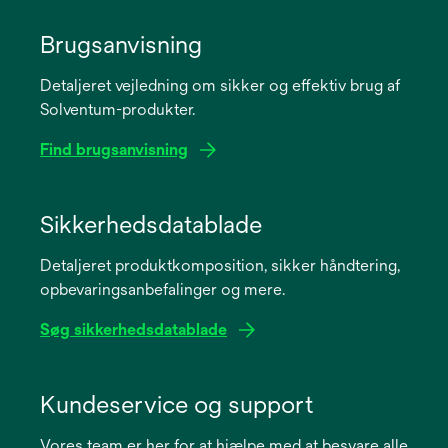
Brugsanvisning
Detaljeret vejledning om sikker og effektiv brug af
Solventum-produkter.
Find brugsanvisning
opens
in
Sikkerhedsdatablade
a
Detaljeret produktkomposition, sikker håndtering,
new
opbevaringsanbefalinger og mere.
tab
Søg sikkerhedsdatablade
opens
in
Kundeservice og support
a
Vores team er her for at hjælpe med at besvare alle
new