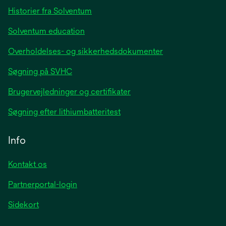
tab
Historier fra Solventum
Solventum education
Overholdelses- og sikkerhedsdokumenter
Søgning på SVHC
Brugervejledninger og certifikater
Søgning efter lithiumbatteritest
Info
Kontakt os
Partnerportal-login
Sidekort