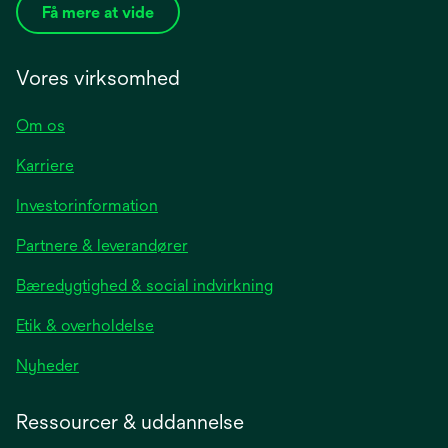
Få mere at vide
Vores virksomhed
Om os
Karriere
opens
Investorinformation
in
Partnere & leverandører
a
new
Bæredygtighed & social indvirkning
tab
Etik & overholdelse
opens
Nyheder
in
a
Ressourcer & uddannelse
new