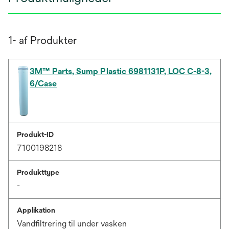
1- af Produkter
3M™ Parts, Sump Plastic 6981131P, LOC C-8-3,
6/Case
Produkt-ID
7100198218
Produkttype
-
Applikation
Vandfiltrering til under vasken