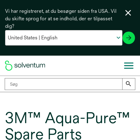
Vi har registreret, at du besøger siden fra USA. Vil
du skifte sprog for at se indhold, der er tilpasset
dig?
3M™ Aqua-Pure™
Spare Parts