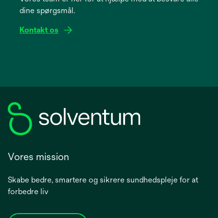
dine spørgsmål.
tab
Kontakt os
Vores mission
Skabe bedre, smartere og sikrere sundhedspleje for at
forbedre liv