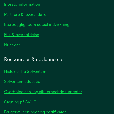
opens
Investorinformation
in
Partnere & leverandører
a
new
Bæredygtighed & social indvirkning
tab
Etik & overholdelse
opens
Nyheder
in
a
Ressourcer & uddannelse
new
tab
Historier fra Solventum
Solventum education
Overholdelses- og sikkerhedsdokumenter
Søgning på SVHC
Brugervejledninger og certifikater