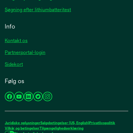
Søgning efter lithiumbatteritest
Info
Kontakt os
Partnerportal-login
Sidekort
Følg os
opens
opens
opens
opens
opens
in
in
in
in
in
a
a
a
a
a
new
new
new
new
new
Juridiske oplysninger
Salgsbetingelser (US, English)
Privatlivspolitik
tab
tab
tab
tab
tab
Vilkår og betingelser
Tilgængelighedserklæring