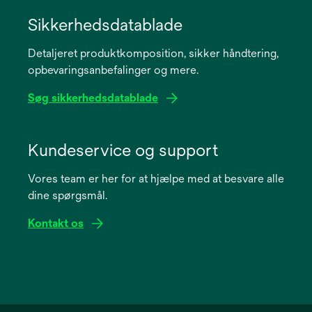
opens
in
Sikkerhedsdatablade
a
Detaljeret produktkomposition, sikker håndtering,
new
opbevaringsanbefalinger og mere.
tab
Søg sikkerhedsdatablade
opens
in
Kundeservice og support
a
Vores team er her for at hjælpe med at besvare alle
new
dine spørgsmål.
tab
Kontakt os