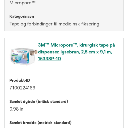
Micropore™
Kategorinavn
Tape og forbindinger til medicinsk fiksering
3M™ Micropore™, kirurgisk tape på
dispenser, lysebrun, 2,5 cm x 9,1 m,
1533SP-1D
Produkt-ID
7100224169
Samlet dybde (britisk standard)
0.98 in
Samlet bredde (metrisk standard)