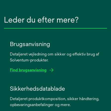
Leder du efter mere?
Brugsanvisning
Detaljeret vejledning om sikker og effektiv brug af
Solventum-produkter.
Find brugsanvisning
opens
in
Sikkerhedsdatablade
a
Detaljeret produktkomposition, sikker håndtering,
new
opbevaringsanbefalinger og mere.
tab