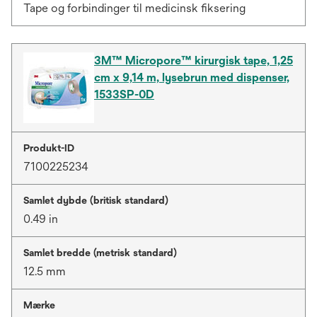
Tape og forbindinger til medicinsk fiksering
3M™ Micropore™ kirurgisk tape, 1,25
cm x 9,14 m, lysebrun med dispenser,
1533SP-0D
Produkt-ID
7100225234
Samlet dybde (britisk standard)
0.49 in
Samlet bredde (metrisk standard)
12.5 mm
Mærke