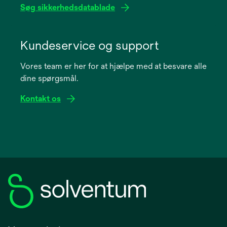
Søg sikkerhedsdatablade
opens
in
Kundeservice og support
a
Vores team er her for at hjælpe med at besvare alle
new
dine spørgsmål.
tab
Kontakt os