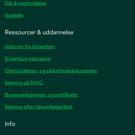
Etik & overholdelse
opens
Nyheder
in
a
Ressourcer & uddannelse
new
tab
Historier fra Solventum
Solventum education
Overholdelses- og sikkerhedsdokumenter
Søgning på SVHC
Brugervejledninger og certifikater
Søgning efter lithiumbatteritest
Info