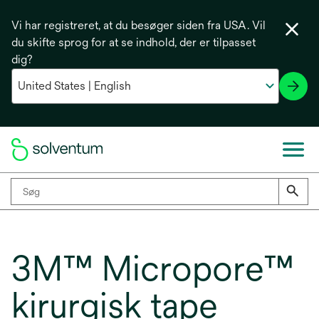
Vi har registreret, at du besøger siden fra USA. Vil
du skifte sprog for at se indhold, der er tilpasset
dig?
3M™ Micropore™
kirurgisk tape