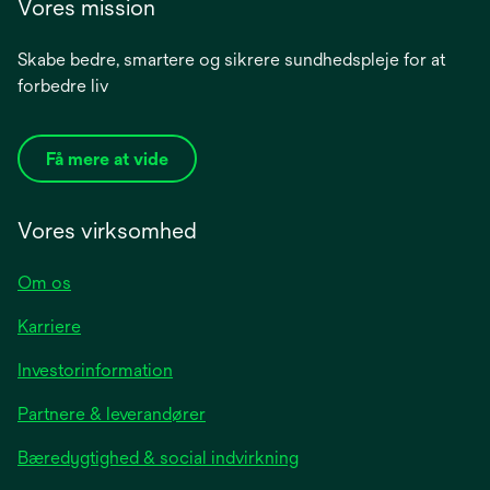
Vores mission
Skabe bedre, smartere og sikrere sundhedspleje for at
forbedre liv
Få mere at vide
Vores virksomhed
Om os
Karriere
opens
Investorinformation
in
Partnere & leverandører
a
new
Bæredygtighed & social indvirkning
tab