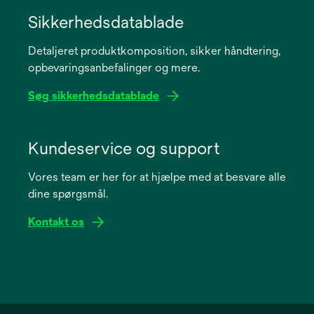
opens
in
Sikkerhedsdatablade
a
Detaljeret produktkomposition, sikker håndtering,
new
opbevaringsanbefalinger og mere.
tab
Søg sikkerhedsdatablade
opens
in
Kundeservice og support
a
Vores team er her for at hjælpe med at besvare alle
new
dine spørgsmål.
tab
Kontakt os