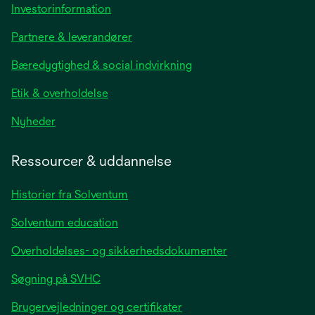
opens
Investorinformation
in
Partnere & leverandører
a
new
Bæredygtighed & social indvirkning
tab
Etik & overholdelse
opens
Nyheder
in
a
Ressourcer & uddannelse
new
tab
Historier fra Solventum
Solventum education
Overholdelses- og sikkerhedsdokumenter
Søgning på SVHC
Brugervejledninger og certifikater