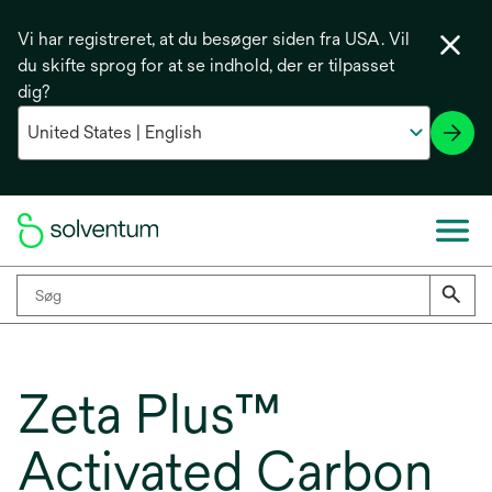
Vi har registreret, at du besøger siden fra USA. Vil
du skifte sprog for at se indhold, der er tilpasset
dig?
Zeta Plus™
Activated Carbon