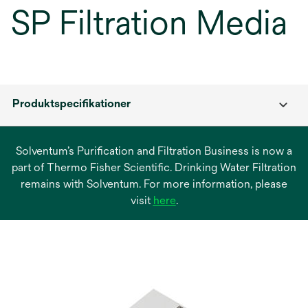
SP Filtration Media
Produktspecifikationer
Solventum’s Purification and Filtration Business is now a
part of Thermo Fisher Scientific. Drinking Water Filtration
remains with Solventum. For more information, please
opens
visit
here
.
in
a
new
tab