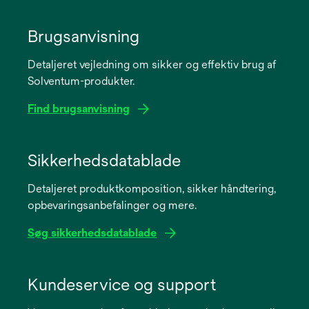
Brugsanvisning
Detaljeret vejledning om sikker og effektiv brug af
Solventum-produkter.
Find brugsanvisning
opens
in
Sikkerhedsdatablade
a
Detaljeret produktkomposition, sikker håndtering,
new
opbevaringsanbefalinger og mere.
tab
Søg sikkerhedsdatablade
opens
in
Kundeservice og support
a