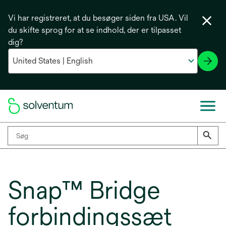
Vi har registreret, at du besøger siden fra USA. Vil
du skifte sprog for at se indhold, der er tilpasset
dig?
Snap™ Bridge
forbindingssæt