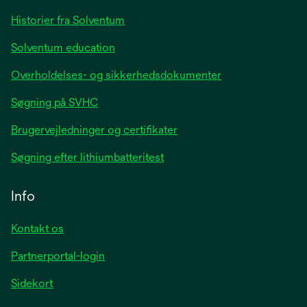
tab
Historier fra Solventum
Solventum education
Overholdelses- og sikkerhedsdokumenter
Søgning på SVHC
Brugervejledninger og certifikater
Søgning efter lithiumbatteritest
Info
Kontakt os
Partnerportal-login
Sidekort