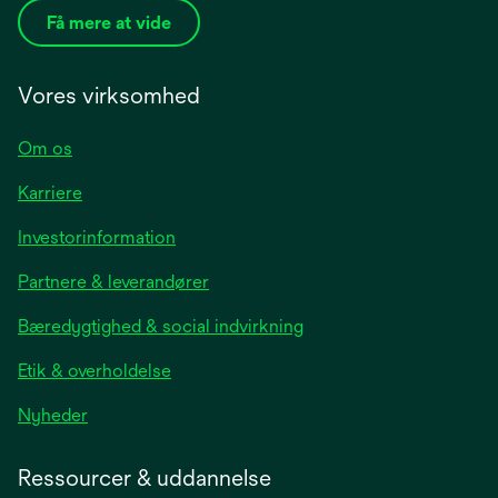
Få mere at vide
Vores virksomhed
Om os
Karriere
opens
Investorinformation
in
Partnere & leverandører
a
new
Bæredygtighed & social indvirkning
tab
Etik & overholdelse
opens
Nyheder
in
a
Ressourcer & uddannelse
new