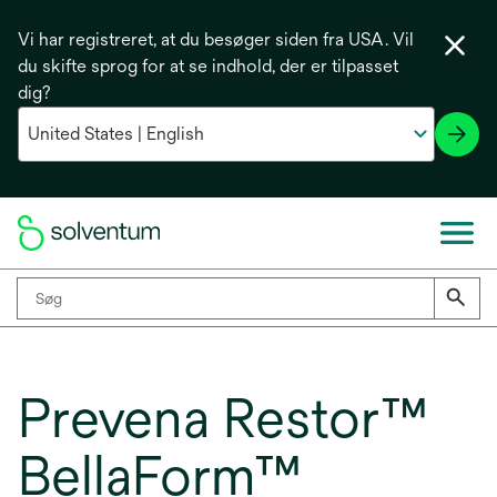
Vi har registreret, at du besøger siden fra USA. Vil
du skifte sprog for at se indhold, der er tilpasset
dig?
Prevena Restor™
BellaForm™