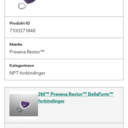
Produkt-ID
7100271846
Mærke
Prevena Restor™
Kategorinavn
NPT-forbindinger
3M™ Prevena Restor™ BellaForm™
forbindinger