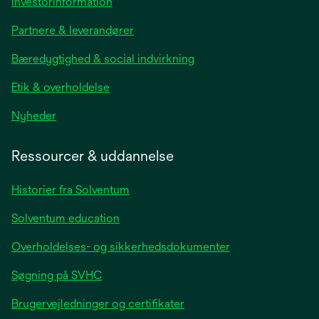
opens
Investorinformation
in
Partnere & leverandører
a
new
Bæredygtighed & social indvirkning
tab
Etik & overholdelse
opens
Nyheder
in
a
Ressourcer & uddannelse
new
tab
Historier fra Solventum
Solventum education
Overholdelses- og sikkerhedsdokumenter
Søgning på SVHC
Brugervejledninger og certifikater