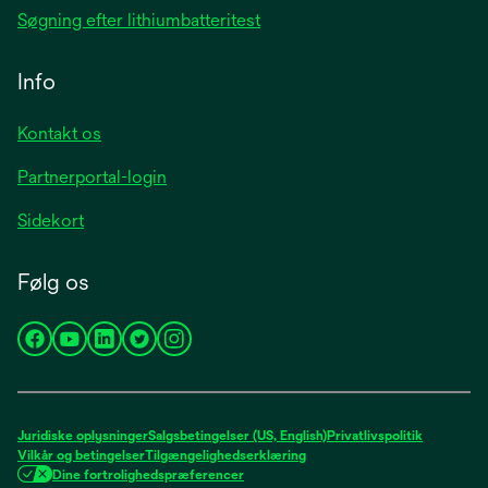
Søgning efter lithiumbatteritest
Info
Kontakt os
Partnerportal-login
Sidekort
Følg os
opens
opens
opens
opens
opens
in
in
in
in
in
a
a
a
a
a
new
new
new
new
new
Juridiske oplysninger
Salgsbetingelser (US, English)
Privatlivspolitik
tab
tab
tab
tab
tab
Vilkår og betingelser
Tilgængelighedserklæring
Dine fortrolighedspræferencer