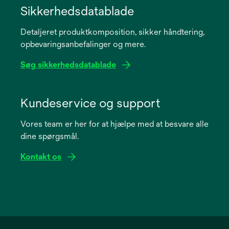
in
Sikkerhedsdatablade
a
Detaljeret produktkomposition, sikker håndtering,
new
opbevaringsanbefalinger og mere.
tab
Søg sikkerhedsdatablade
opens
in
Kundeservice og support
a
Vores team er her for at hjælpe med at besvare alle
new
dine spørgsmål.
tab
Kontakt os