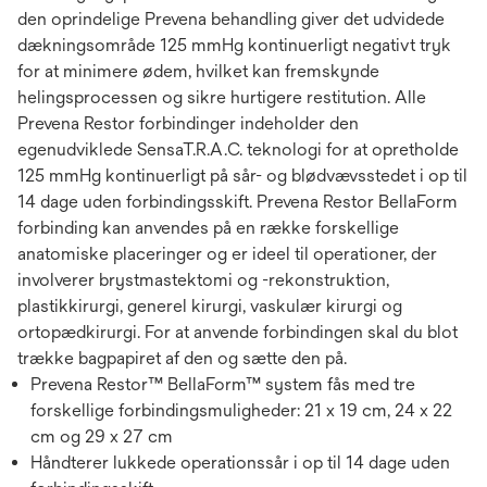
den oprindelige Prevena behandling giver det udvidede
dækningsområde 125 mmHg kontinuerligt negativt tryk
for at minimere ødem, hvilket kan fremskynde
helingsprocessen og sikre hurtigere restitution. Alle
Prevena Restor forbindinger indeholder den
egenudviklede SensaT.R.A.C. teknologi for at opretholde
125 mmHg kontinuerligt på sår- og blødvævsstedet i op til
14 dage uden forbindingsskift. Prevena Restor BellaForm
forbinding kan anvendes på en række forskellige
anatomiske placeringer og er ideel til operationer, der
involverer brystmastektomi og -rekonstruktion,
plastikkirurgi, generel kirurgi, vaskulær kirurgi og
ortopædkirurgi. For at anvende forbindingen skal du blot
trække bagpapiret af den og sætte den på.
Prevena Restor™ BellaForm™ system fås med tre
forskellige forbindingsmuligheder: 21 x 19 cm, 24 x 22
cm og 29 x 27 cm
Håndterer lukkede operationssår i op til 14 dage uden