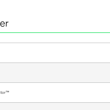
er
stor™