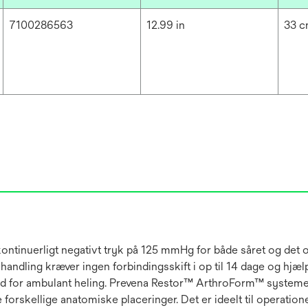
7100286563
12.99 in
33 
t kontinuerligt negativt tryk på 125 mmHg for både såret og de
handling kræver ingen forbindingsskift i op til 14 dage og hjæ
hed for ambulant heling. Prevena Restor™ ArthroForm™ system
rskellige anatomiske placeringer. Det er ideelt til operation