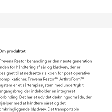
Om produktet
Prevena Restor behandling er den næste generation
inden for håndtering af sår og blødvæv, der er
designet til at nedsætte risikoen for post-operative
komplikationer. Prevena Restor™ ArthroForm™
system er et sårterapissystem med undertryk til
engangsbrug, der indeholder en integreret
forbinding. Det har et udvidet dækningsområde, der
hjælper med at håndtere såret og det
omkringliggende blødvæv. Det transportable