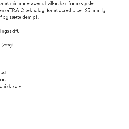
for at minimere ødem, hvilket kan fremskynde
SensaT.R.A.C. teknologi for at opretholde 125 mmHg
af og sætte dem på.
ingsskift.
i (vægt
hed
ret
onisk sølv