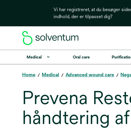
Vi har registreret, at du besøger side
indhold, der er tilpasset dig?
Medical
Oral care
Purificatio
Home
Medical
Advanced wound care
Nega
Prevena Rest
håndtering af