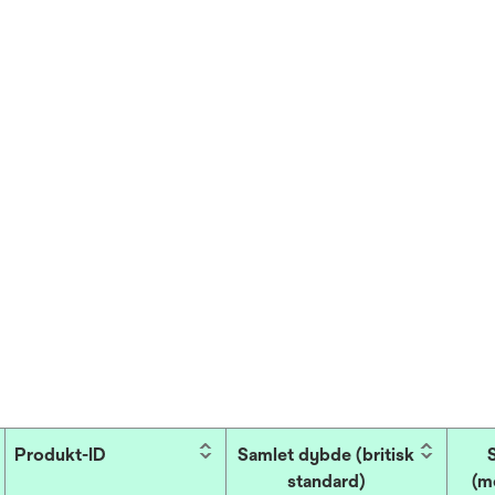
Produkt-ID
Samlet dybde (britisk
standard)
(m