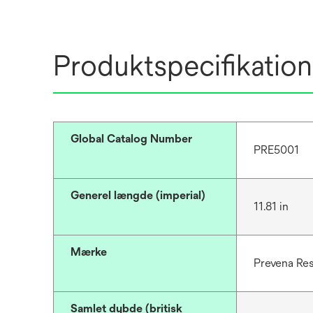
Produktspecifikation
Global Catalog Number
PRE5001
Generel længde (imperial)
11.81 in
Mærke
Prevena Re
Samlet dybde (britisk