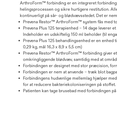
ArthroForm™ forbinding er en integreret forbinding
helingsprocessen og sikre hurtigere restitution. A
kontinuerligt på sår- og blødvævsstedet. Det er nem
Prevena Restor™ ArthroForm™ system fås med to
Prevena Plus 125 terapienhed – 14 dage leverer et
Indeholder en udskiftelig 150 ml beholder (til enga
Prevena Plus 125 behandlingsenhed er en enhed til
0,29 kg, mål 16,3 x 8,9 x 5,5 cm)
Prevena Restor™ ArthroForm™ forbinding giver et 
omkringliggende blødvæv, samtidig med at området
Forbindingen er designet med stor præcision, form
Forbindingen er nem at anvende – træk blot bagpapi
Forbindingens hudvenlige mellemlag hjælper med 
for at reducere bakteriekoloniseringen på stoffet.
Patienten kan tage brusebad med forbindingen på