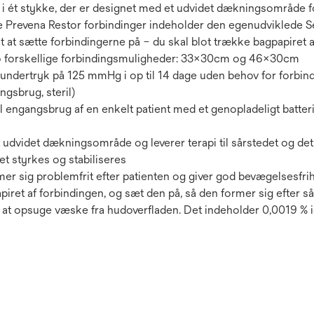
 i ét stykke, der er designet med et udvidet dækningsområde 
lle Prevena Restor forbindinger indeholder den egenudviklede 
t at sætte forbindingerne på – du skal blot trække bagpapiret 
 forskellige forbindingsmuligheder: 33x30cm og 46x30cm
 undertryk på 125 mmHg i op til 14 dage uden behov for forbind
ngsbrug, steril)
 engangsbrug af en enkelt patient med et genopladeligt batter
udvidet dækningsområde og leverer terapi til sårstedet og det
 styrkes og stabiliseres
er sig problemfrit efter patienten og giver god bevægelsesfri
ret af forbindingen, og sæt den på, så den former sig efter så
at opsuge væske fra hudoverfladen. Det indeholder 0,0019 % i