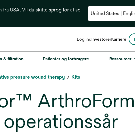
n fra USA. Vil du skifte sprog for at se
opens
Log ind
Investorer
Karriere
in
a
new
n & filtration
Patienter og forbrugere
Ressourcer
tab
tive pressure wound therapy
Kits
or™ ArthroForm
 operationssår