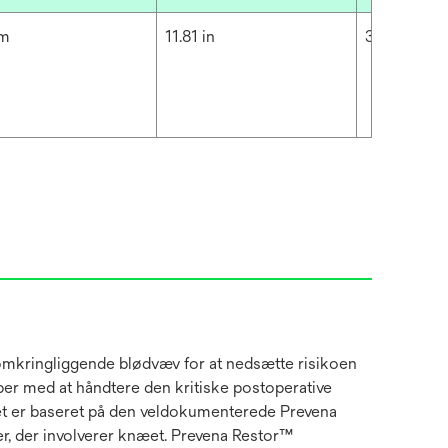
cm
11.81 in
30 cm
t omkringliggende blødvæv for at nedsætte risikoen
lper med at håndtere den kritiske postoperative
et er baseret på den veldokumenterede Prevena
er, der involverer knæet. Prevena Restor™