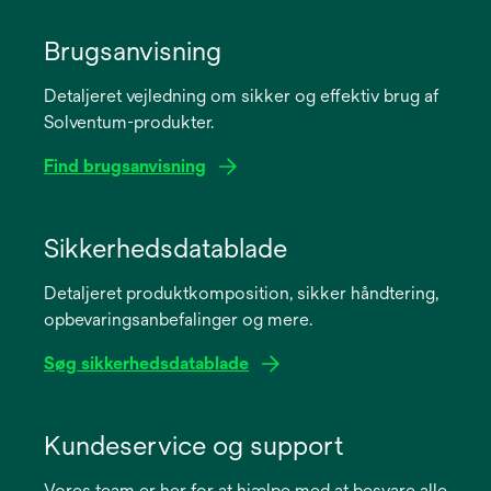
Brugsanvisning
Detaljeret vejledning om sikker og effektiv brug af
Solventum-produkter.
Find brugsanvisning
opens
in
Sikkerhedsdatablade
a
Detaljeret produktkomposition, sikker håndtering,
new
opbevaringsanbefalinger og mere.
tab
Søg sikkerhedsdatablade
opens
in
Kundeservice og support
a
Vores team er her for at hjælpe med at besvare alle