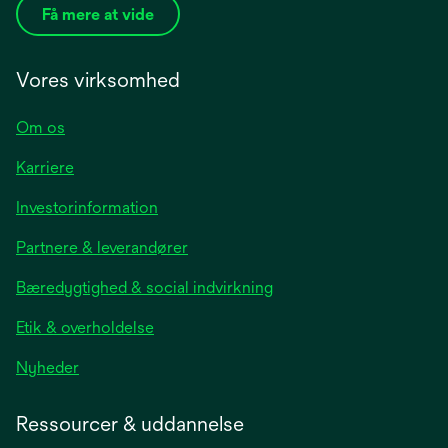
Få mere at vide
Vores virksomhed
Om os
Karriere
opens
Investorinformation
in
Partnere & leverandører
a
new
Bæredygtighed & social indvirkning
tab
Etik & overholdelse
opens
Nyheder
in
a
Ressourcer & uddannelse
new