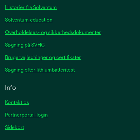
tab
Historier fra Solventum
Solventum education
Overholdelses- og sikkerhedsdokumenter
Søgning på SVHC
Brugervejledninger og certifikater
Søgning efter lithiumbatteritest
Info
Kontakt os
Partnerportal-login
Sidekort