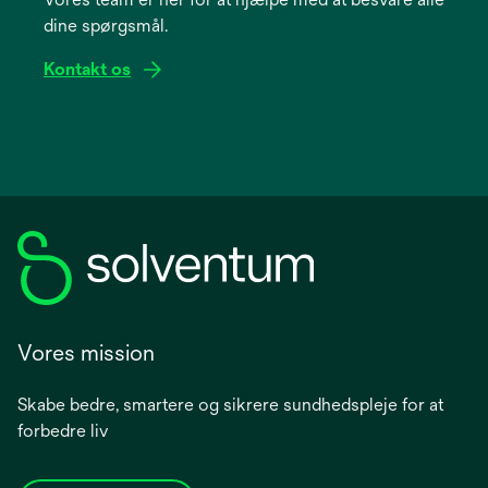
new
dine spørgsmål.
tab
Kontakt os
Vores mission
Skabe bedre, smartere og sikrere sundhedspleje for at
forbedre liv