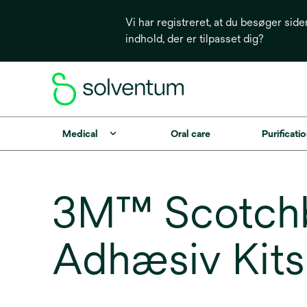
Vi har registreret, at du besøger side
indhold, der er tilpasset dig?
Medical
Oral care
Purificatio
3M™ Scotchb
Adhæsiv Kits