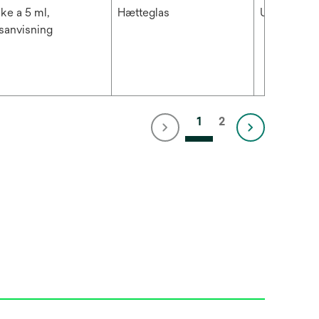
ske a 5 ml,
Hætteglas
Universal L
sanvisning
1
2