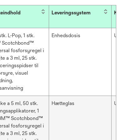
eindhold
Leveringssystem
Klæbemidd
tk. L-Pop, 1 stk.
Enhedsdosis
Universal L
 Scotchbond™
ersal fosforsyregel i
te a 3 ml, 25 stk.
ceringsspidser til
rsyre, visuel
dning,
sanvisning
ske a 5 ml, 50 stk.
Hætteglas
Universal L
ngsapplikatorer, 1
 3M™ Scotchbond™
ersal fosforsyregel i
te a 3 ml, 25 stk.