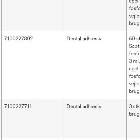
appli
fosfo
vejle
brug
7100227802
Dental adhæsiv
50 s
Scot
fosfo
3 ml,
appli
fosfo
vejle
brug
7100227711
Dental adhæsiv
3 stk
brug