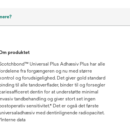
 mere?
Om produktet
Scotchbond™ Universal Plus Adhæsiv Plus har alle
fordelene fra forgængeren og nu med større
kontrol og forudsigelighed. Det giver gold standard
binding til alle tandoverflader, binder til og forsegler
cariesafficeret dentin for at understøtte minimal
invasiv tandbehandling og giver stort set ingen
postoperativ sensitivitet.* Det er også det første
universaladhæsiv med dentinlignende radiopacitet.
*Interne data