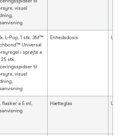
ceringsspidser til
rsyre, visuel
dning,
sanvisning
tk. L-Pop, 1 stk. 3M™
Enhedsdosis
Universal L
chbond™ Universal
rsyregel i sprøjte a
 25 stk.
ceringsspidser til
rsyre, visuel
dning,
sanvisning
. flasker a 5 ml,
Hætteglas
Universal L
sanvisning