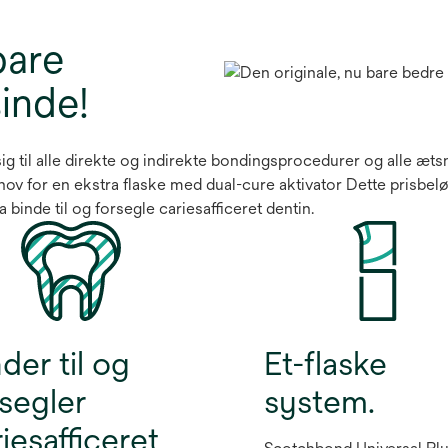
bare
inde!
 til alle direkte og indirekte bondingsprocedurer og alle ætsn
v for en ekstra flaske med dual-cure aktivator Dette prisbel
 binde til og forsegle cariesafficeret dentin.
der til og
Et-flaske
rsegler
system.
iesafficeret