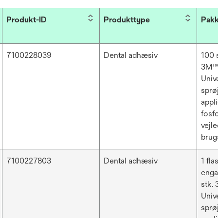
Produkt-ID
Produkttype
Pakk
7100228039
Dental adhæsiv
100 s
3M™
Univ
sprøj
appli
fosfo
vejle
brug
7100227803
Dental adhæsiv
1 fla
enga
stk.
Univ
sprøj