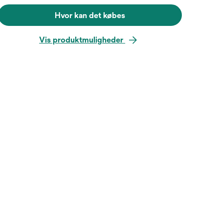
Hvor kan det købes
Vis produktmuligheder
Hold musen over billedet for a