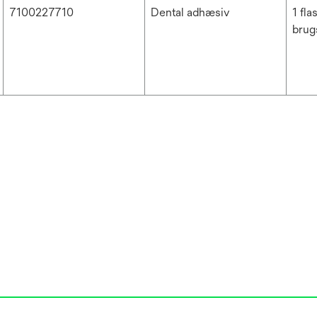
7100227710
Dental adhæsiv
1 fla
brug