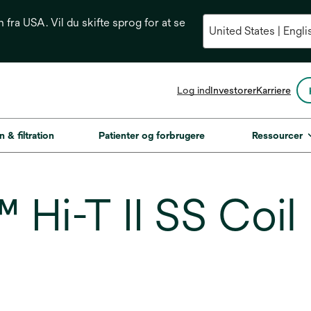
n fra USA. Vil du skifte sprog for at se
opens
Log ind
Investorer
Karriere
in
a
new
n & filtration
Patienter og forbrugere
Ressourcer
tab
Hi-T II SS Coil 