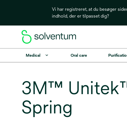
Vi har registreret, at du besøger side
indhold, der er tilpasset dig?
Medical
Oral care
Purificatio
3M™ Unitek™ 
Spring