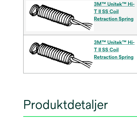
3M™ Unitek™ Hi-
T II SS Coil
Retraction Spring
3M™ Unitek™ Hi-
T II SS Coil
Retraction Spring
Produktdetaljer