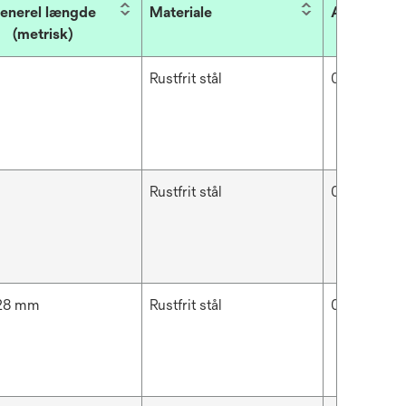
enerel længde
Materiale
Arbor diam
(metrisk)
Rustfrit stål
0.813 mm
Rustfrit stål
0.914 mm
128 mm
Rustfrit stål
0.813 mm