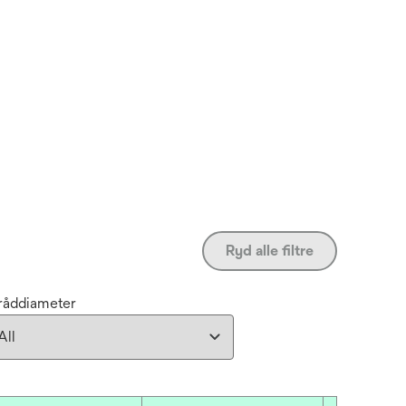
Ryd alle filtre
råddiameter