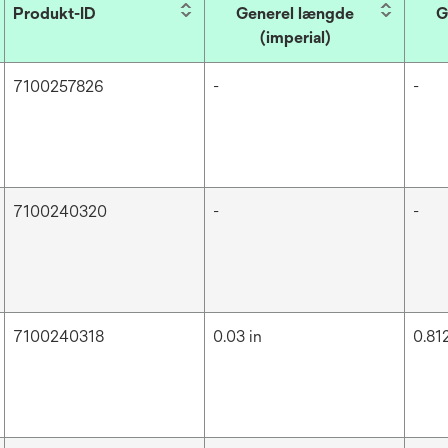
Produkt-ID
Generel længde
G
(imperial)
7100257826
-
-
7100240320
-
-
7100240318
0.03 in
0.8