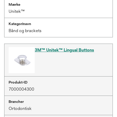
Mærke
Unitek™
Kategorinavn
Bånd og brackets
3M™ Unitek™ Lingual Buttons
Produkt-ID
7000004300
Brancher
Ortodontisk