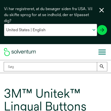
Vi har registreret, at du besøger siden fra USA. Vil
du skifte sprog for at se indhold, der er tilpasset
dig?
3M™ Unitek™
Lingual Buttons