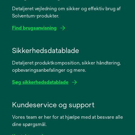
Detaljeret vejledning om sikker og effektiv brug af
Solventum-produkter.
Find brugsanvisning
opens
in
Sikkerhedsdatablade
a
Detaljeret produktkomposition, sikker håndtering,
new
opbevaringsanbefalinger og mere.
tab
Søg sikkerhedsdatablade
opens
in
Kundeservice og support
a
Vores team er her for at hjælpe med at besvare alle
new
dine spørgsmål.
tab