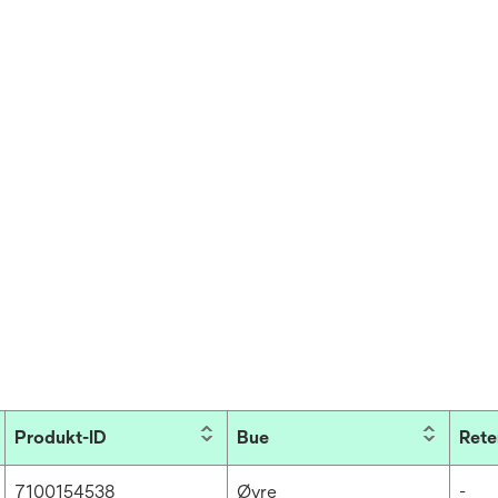
Produkt-ID
Bue
Rete
7100154538
Øvre
-