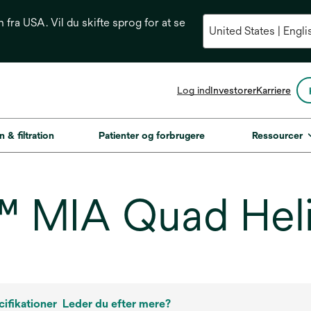
n fra USA. Vil du skifte sprog for at se
opens
Log ind
Investorer
Karriere
in
a
new
n & filtration
Patienter og forbrugere
Ressourcer
tab
 MIA Quad Hel
ifikationer
Leder du efter mere?