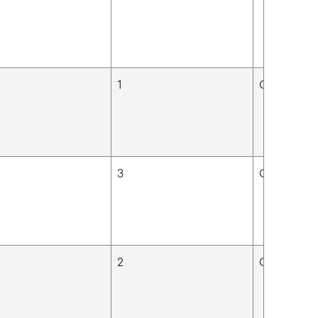
1
Ortodontis
3
Ortodontis
2
Ortodontis