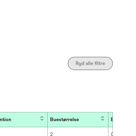
Ryd alle filtre
ntion
Buestørrelse
Brancher
2
Ortodontis