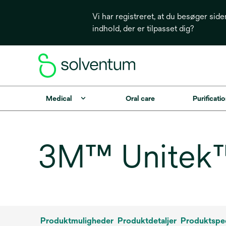
Vi har registreret, at du besøger side
indhold, der er tilpasset dig?
Medical
Oral care
Purificatio
3M™ Unitek™
Produktmuligheder
Produktdetaljer
Produktspec