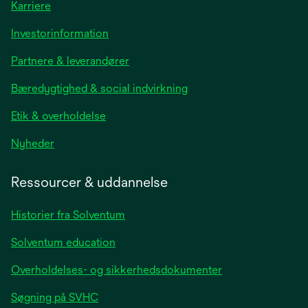
Karriere
opens
Investorinformation
in
Partnere & leverandører
a
new
Bæredygtighed & social indvirkning
tab
Etik & overholdelse
opens
Nyheder
in
a
Ressourcer & uddannelse
new
tab
Historier fra Solventum
Solventum education
Overholdelses- og sikkerhedsdokumenter
Søgning på SVHC