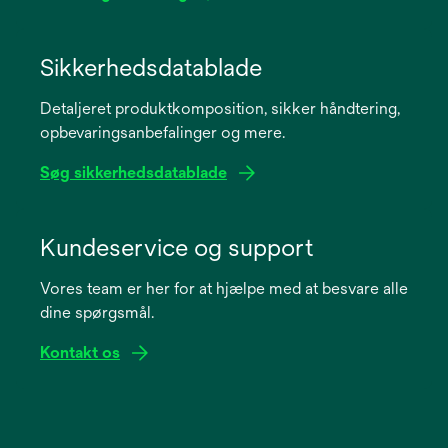
opens
in
Sikkerhedsdatablade
a
Detaljeret produktkomposition, sikker håndtering,
new
opbevaringsanbefalinger og mere.
tab
Søg sikkerhedsdatablade
opens
in
Kundeservice og support
a
Vores team er her for at hjælpe med at besvare alle
new
dine spørgsmål.
tab
Kontakt os