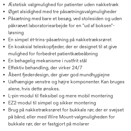
Æstetisk valgmulighed for patienter uden nakketræk
Øget alsidighed med tre påsætningsvalgmuligheder
Påsætning med bare et besøg, ved stolesiden og uden
påkrævet laboratoriearbejde for en "ud af boksen"-
løsning
En simpel ét-trins-påsætning på nakketræksrøret
En koaksial teleskopfjeder, der er designet til at give
mulighed for forbedret patientkæbeåbning
En behagelig mekanisme i rustfrit stål
Effektiv behandling, der virker 24/7
Åbent fjederdesign, der giver god mundhygiejne
Uafhængige venstre og højre komponenter. Kan bruges
alene, hvis dette ønskes.
L-pin-modul til fleksibel og mere mobil montering
EZ2-modul til simpel og sikker montering
Brug på nakketræksrøret for bukkale rør, der er svejset
på bånd, eller med Wire Mount-valgmuligheden for
bukkale rør, der er fastgjort på molarer