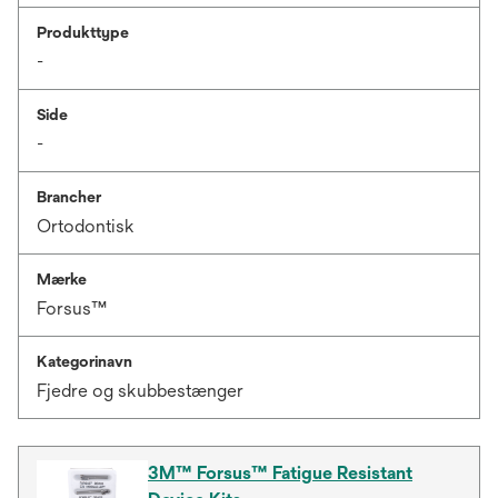
Produkttype
-
Side
-
Brancher
Ortodontisk
Mærke
Forsus™
Kategorinavn
Fjedre og skubbestænger
3M™ Forsus™ Fatigue Resistant