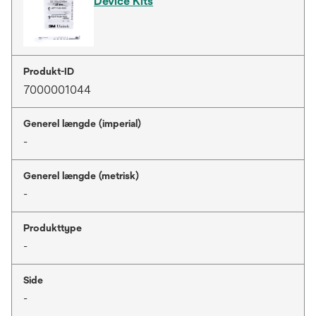
Device Kits
Produkt-ID
7000001044
Generel længde (imperial)
-
Generel længde (metrisk)
-
Produkttype
-
Side
-