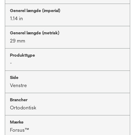
Generel længde (imperial)
1.14 in
Generel længde (metrisk)
29 mm
Produkttype
-
Side
Venstre
Brancher
Ortodontisk
Mærke
Forsus™