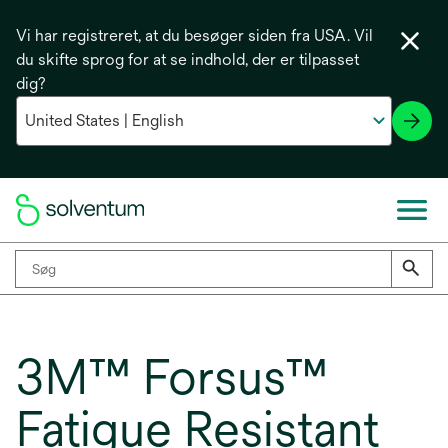
Vi har registreret, at du besøger siden fra USA. Vil
du skifte sprog for at se indhold, der er tilpasset
dig?
3M™ Forsus™
Fatigue Resistant