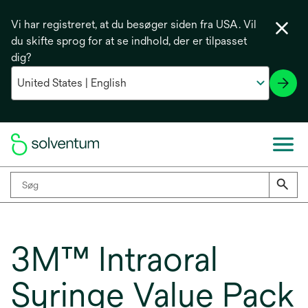
Vi har registreret, at du besøger siden fra USA. Vil
du skifte sprog for at se indhold, der er tilpasset
dig?
3M™ Intraoral
Syringe Value Pack