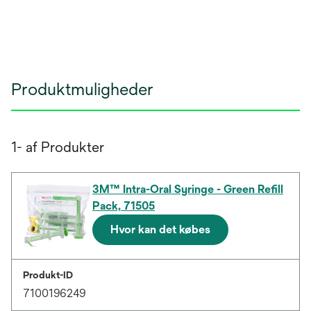
Produktmuligheder
1- af Produkter
3M™ Intra-Oral Syringe - Green Refill
Pack, 71505
Hvor kan det købes
Produkt-ID
7100196249