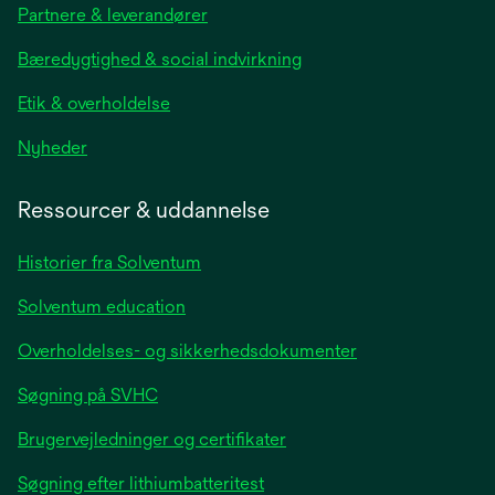
Partnere & leverandører
a
new
Bæredygtighed & social indvirkning
tab
Etik & overholdelse
opens
Nyheder
in
a
Ressourcer & uddannelse
new
tab
Historier fra Solventum
Solventum education
Overholdelses- og sikkerhedsdokumenter
Søgning på SVHC
Brugervejledninger og certifikater
Søgning efter lithiumbatteritest