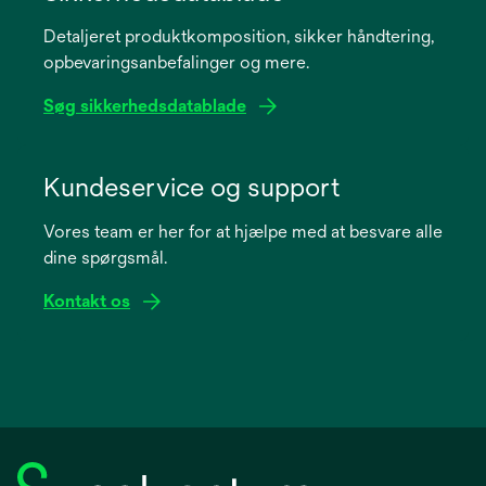
a
Detaljeret produktkomposition, sikker håndtering,
new
opbevaringsanbefalinger og mere.
tab
Søg sikkerhedsdatablade
opens
in
Kundeservice og support
a
Vores team er her for at hjælpe med at besvare alle
new
dine spørgsmål.
tab
Kontakt os