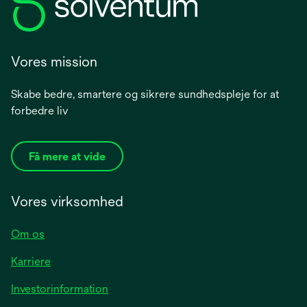
Vores mission
Skabe bedre, smartere og sikrere sundhedspleje for at
forbedre liv
Få mere at vide
Vores virksomhed
Om os
Karriere
opens
Investorinformation
in