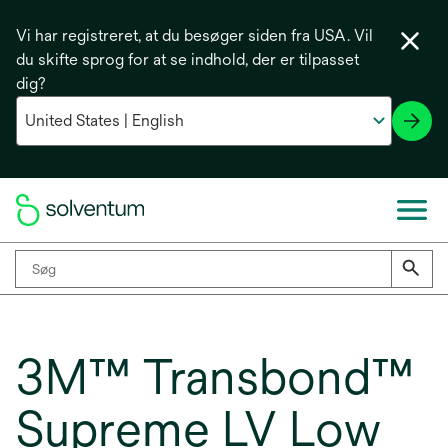
Vi har registreret, at du besøger siden fra USA. Vil
du skifte sprog for at se indhold, der er tilpasset
dig?
3M™ Transbond™
Supreme LV Low