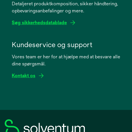
Detaljeret produktkomposition, sikker håndtering,
new
opbevaringsanbefalinger og mere.
tab
Søg sikkerhedsdatablade
opens
in
Kundeservice og support
a
Vores team er her for at hjælpe med at besvare alle
new
dine spørgsmål.
tab
Kontakt os