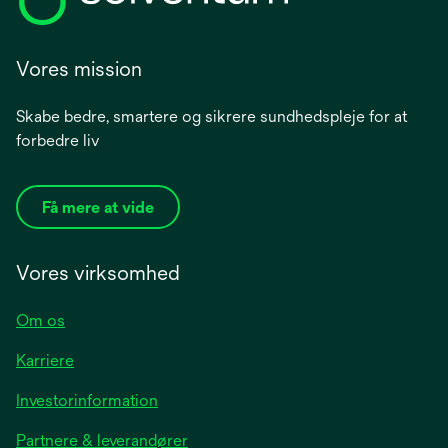
Vores mission
Skabe bedre, smartere og sikrere sundhedspleje for at
forbedre liv
Få mere at vide
Vores virksomhed
Om os
Karriere
opens
Investorinformation
in
Partnere & leverandører
a