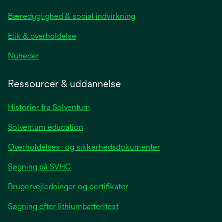
new
Bæredygtighed & social indvirkning
tab
Etik & overholdelse
opens
Nyheder
in
a
Ressourcer & uddannelse
new
tab
Historier fra Solventum
Solventum education
Overholdelses- og sikkerhedsdokumenter
Søgning på SVHC
Brugervejledninger og certifikater
Søgning efter lithiumbatteritest