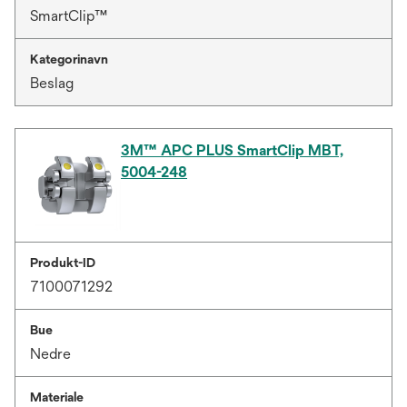
SmartClip™
Kategorinavn
Beslag
3M™ APC PLUS SmartClip MBT,
5004-248
Produkt-ID
7100071292
Bue
Nedre
Materiale