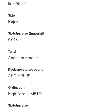
Rustfrit stål
Side
Højre
Slotstørrelse (Imperial)
0.018 in
Tand
Anden præmolar
Klæbende præcoating
APC™ PLUS
Ordination
High Torque,MBT™
Slotstørrelse