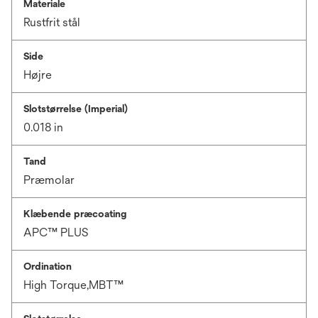
Materiale
Rustfrit stål
Side
Højre
Slotstørrelse (Imperial)
0.018 in
Tand
Præmolar
Klæbende præcoating
APC™ PLUS
Ordination
High Torque,MBT™