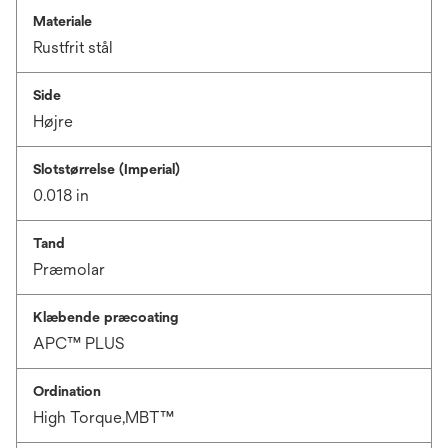
Materiale
Rustfrit stål
Side
Højre
Slotstørrelse (Imperial)
0.018 in
Tand
Præmolar
Klæbende præcoating
APC™ PLUS
Ordination
High Torque,MBT™