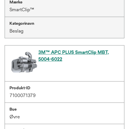
Mærke
SmartClip™
Kategorinavn
Beslag
3M™ APC PLUS SmartClip MBT,
5004-6022
Produkt-ID
7100071379
Bue
Øvre