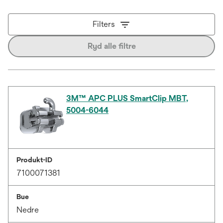
Filters
Ryd alle filtre
3M™ APC PLUS SmartClip MBT,
5004-6044
Produkt-ID
7100071381
Bue
Nedre