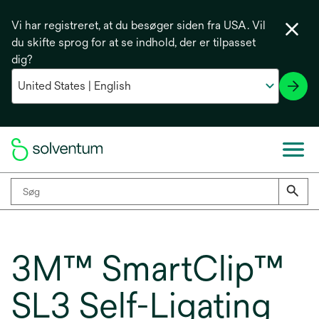
Vi har registreret, at du besøger siden fra USA. Vil
du skifte sprog for at se indhold, der er tilpasset
dig?
3M™ SmartClip™
SL3 Self-Ligating