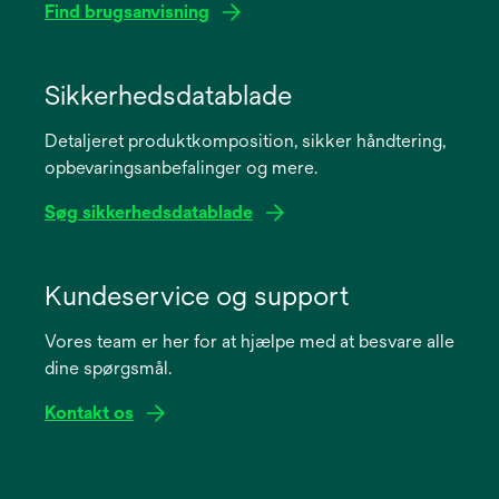
Find brugsanvisning
opens
in
Sikkerhedsdatablade
a
Detaljeret produktkomposition, sikker håndtering,
new
opbevaringsanbefalinger og mere.
tab
Søg sikkerhedsdatablade
opens
in
Kundeservice og support
a
Vores team er her for at hjælpe med at besvare alle
new
dine spørgsmål.
tab
Kontakt os