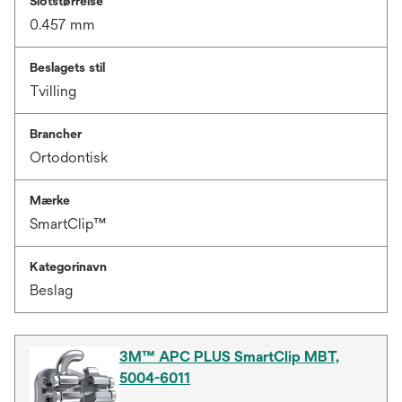
Slotstørrelse
0.457 mm
Beslagets stil
Tvilling
Brancher
Ortodontisk
Mærke
SmartClip™
Kategorinavn
Beslag
3M™ APC PLUS SmartClip MBT,
5004-6011