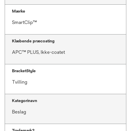
Mærke
SmartClip™
Klæbende præcoating
APC™ PLUS, Ikke-coatet
BracketStyle
Tvilling
Kategorinavn
Beslag
Trademark2