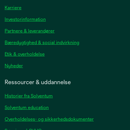
Karriere
opens
Investorinformation
in
Partnere & leverandører
a
new
Bæredygtighed & social indvirkning
tab
Etik & overholdelse
opens
Nyheder
in
a
Ressourcer & uddannelse
new
tab
Historier fra Solventum
Solventum education
Overholdelses- og sikkerhedsdokumenter