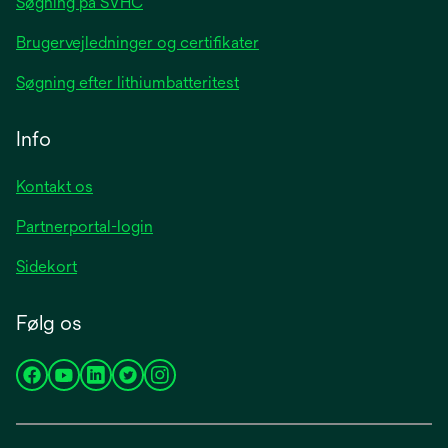
Søgning på SVHC
Brugervejledninger og certifikater
Søgning efter lithiumbatteritest
Info
Kontakt os
Partnerportal-login
Sidekort
Følg os
opens
opens
opens
opens
opens
in
in
in
in
in
a
a
a
a
a