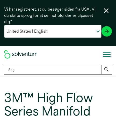
Vi har registreret, at du besøger siden fra USA. Vil
du skifte sprog for at se indhold, der er tilpasset
dig?
3M™ High Flow
Series Manifold