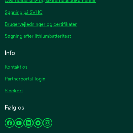
Overholdelses- og sikkerhedsdokumenter
Søgning på SVHC
Brugervejledninger og certifikater
Søgning efter lithiumbatteritest
Info
Kontakt os
Partnerportal-login
Sidekort
Følg os
opens
opens
opens
opens
opens