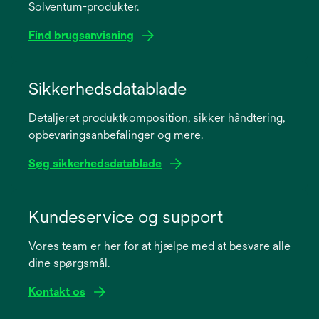
Solventum-produkter.
Find brugsanvisning
opens
in
Sikkerhedsdatablade
a
Detaljeret produktkomposition, sikker håndtering,
new
opbevaringsanbefalinger og mere.
tab
Søg sikkerhedsdatablade
opens
in
Kundeservice og support
a
Vores team er her for at hjælpe med at besvare alle
new
dine spørgsmål.
tab
Kontakt os