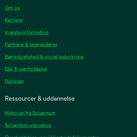
Om os
Karriere
opens
Investorinformation
in
Partnere & leverandører
a
new
Bæredygtighed & social indvirkning
tab
Etik & overholdelse
opens
Nyheder
in
a
Ressourcer & uddannelse
new
tab
Historier fra Solventum
Solventum education